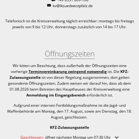
kv@lksuedwestpfalz.de
Telefonisch ist die Kreisverwaltung täglich erreichbar:
montags bis freitags
jeweils von 9 bis 12 Uhr, donnerstags zusätzlich von 14 bis 17 Uhr.
Öffnungszeiten
Wir bitten um Beachtung, dass außerhalb der Öffnungszeiten eine
vorherige
Terminvereinbarung zwingend notwendig
ist. Die
KFZ-
Zulassungsstelle
ist von dieser Regelung ausgenommen, dort gelten
gesonderte Öffnungszeiten. Zudem weisen wir darauf hin, dass ab dem
01.08.2026 beim Betreten des Haupthauses der Kreisverwaltung eine
Anmeldung im Eingangsbereich
erforderlich ist.
Aufgrund einer internen Fortbildungsmaßnahme ist die Jagd- und
Waffenbehörde am Montag, den 17. August, sowie am Dienstag, den 18.
August, geschlossen.
KFZ-Zulassungsstelle
Klicken, um weitere Öffnungs- oder Schließzeiten auszublenden
Geschlossen:
öffnet nächsten Montag um 07:30 Uhr