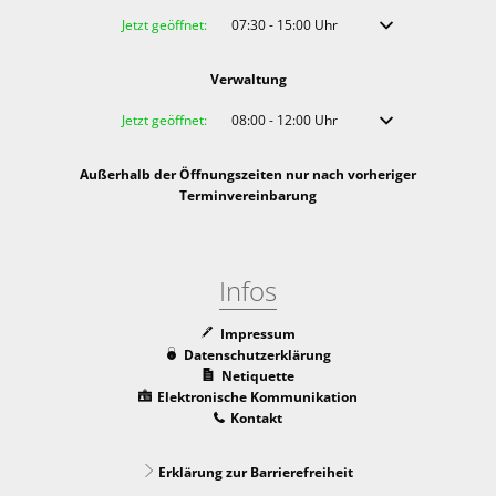
Klicken, um weitere Öffnungs- oder Schließzeiten auszublenden
Jetzt geöffnet:
07:30
-
15:00
Uhr
Von 07:30 bis 15:00 
Verwaltung
Klicken, um weitere Öffnungs- oder Schließzeiten auszublenden
Jetzt geöffnet:
08:00
-
12:00
Uhr
Von 08:00 bis 12:00 
Außerhalb der Öffnungszeiten nur nach vorheriger
Terminvereinbarung
Infos
Impressum
Datenschutzerklärung
Netiquette
Elektronische Kommunikation
Kontakt
Erklärung zur Barrierefreiheit