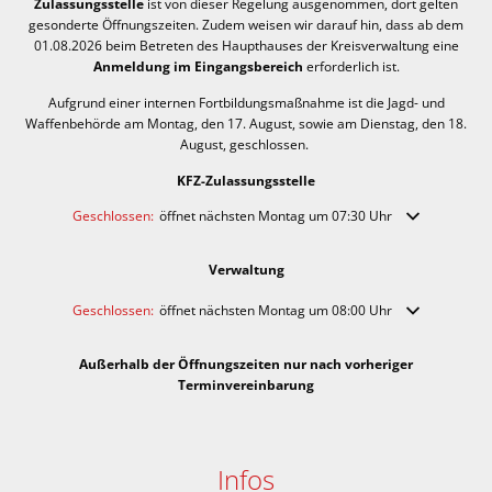
Zulassungsstelle
ist von dieser Regelung ausgenommen, dort gelten
gesonderte Öffnungszeiten. Zudem weisen wir darauf hin, dass ab dem
01.08.2026 beim Betreten des Haupthauses der Kreisverwaltung eine
Anmeldung im Eingangsbereich
erforderlich ist.
Aufgrund einer internen Fortbildungsmaßnahme ist die Jagd- und
Waffenbehörde am Montag, den 17. August, sowie am Dienstag, den 18.
August, geschlossen.
KFZ-Zulassungsstelle
Klicken, um weitere Öffnungs- oder Schließzeiten auszublenden
Geschlossen:
öffnet nächsten Montag um 07:30 Uhr
Verwaltung
Klicken, um weitere Öffnungs- oder Schließzeiten auszublenden
Geschlossen:
öffnet nächsten Montag um 08:00 Uhr
Außerhalb der Öffnungszeiten nur nach vorheriger
Terminvereinbarung
Infos