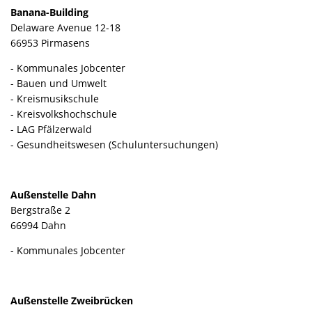
Banana-Building
Kultur im Landkreis
Soziale
Delaware Avenue 12-18
Öffnungszeiten
66953 Pirmasens
Ordnun
- Kommunales Jobcenter
Veteri
- Bauen und Umwelt
Zentra
- Kreismusikschule
- Kreisvolkshochschule
- LAG Pfälzerwald
- Gesundheitswesen (Schuluntersuchungen)
Außenstelle Dahn
Bergstraße 2
66994 Dahn
- Kommunales Jobcenter
Außenstelle Zweibrücken