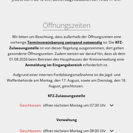
Öffnungszeiten
Wir bitten um Beachtung, dass außerhalb der Öffnungszeiten eine
vorherige
Terminvereinbarung zwingend notwendig
ist. Die
KFZ-
Zulassungsstelle
ist von dieser Regelung ausgenommen, dort gelten
gesonderte Öffnungszeiten. Zudem weisen wir darauf hin, dass ab dem
01.08.2026 beim Betreten des Haupthauses der Kreisverwaltung eine
Anmeldung im Eingangsbereich
erforderlich ist.
Aufgrund einer internen Fortbildungsmaßnahme ist die Jagd- und
Waffenbehörde am Montag, den 17. August, sowie am Dienstag, den 18.
August, geschlossen.
KFZ-Zulassungsstelle
Klicken, um weitere Öffnungs- oder Schließzeiten auszublenden
Geschlossen:
öffnet nächsten Montag um 07:30 Uhr
Verwaltung
Klicken, um weitere Öffnungs- oder Schließzeiten auszublenden
Geschlossen:
öffnet nächsten Montag um 08:00 Uhr