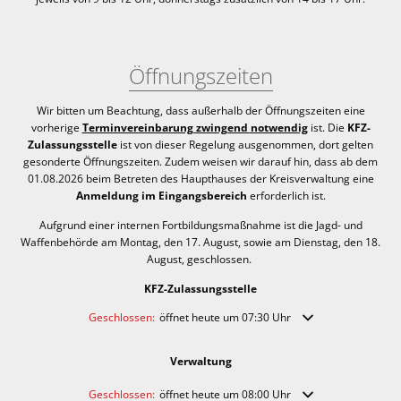
Öffnungszeiten
Wir bitten um Beachtung, dass außerhalb der Öffnungszeiten eine
vorherige
Terminvereinbarung zwingend notwendig
ist. Die
KFZ-
Zulassungsstelle
ist von dieser Regelung ausgenommen, dort gelten
gesonderte Öffnungszeiten. Zudem weisen wir darauf hin, dass ab dem
01.08.2026 beim Betreten des Haupthauses der Kreisverwaltung eine
Anmeldung im Eingangsbereich
erforderlich ist.
Aufgrund einer internen Fortbildungsmaßnahme ist die Jagd- und
Waffenbehörde am Montag, den 17. August, sowie am Dienstag, den 18.
August, geschlossen.
KFZ-Zulassungsstelle
Klicken, um weitere Öffnungs- oder Schließzeiten auszublende
Geschlossen:
öffnet heute um 07:30 Uhr
Verwaltung
Klicken, um weitere Öffnungs- oder Schließzeiten auszublende
Geschlossen:
öffnet heute um 08:00 Uhr