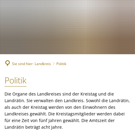
Bürgerservice
Suche
Bekanntmachungen, (Stellen-)Ausschreibungen
Landkreis
Verwaltungsleistungen nach Lebenslagen
Nachrichten
Politik
Landrätin
Verwaltungsleistungen von A-Z
1. Kreisbeigeordnete
Über den Landkreis
Geschichte des Landkreises
Online Dienste
2. Kreisbeigeordneter
Kreiswappen
Partnerschaften
Ansprechpartner
Sie sind hier:
Landkreis
Politik
3. Kreisbeigeordneter
Kreiskarte
Kreishandbuch
Abteilungen
Bauen 
Kreisgremien
Einwohnerzahlen
Politik
Politik
Finanz
Südwestpfalz-Portal
Standorte
Wahlen
Verbands- und Ortsgemein
Gesund
Meine Heimat
Downloads
Die Organe des Landkreises sind der Kreistag und die
Bürger- und Ratsinformati
Typisch. Meine Südwestpfalz
Landrätin. Sie verwalten den Landkreis. Sowohl die Landrätin,
Jugend,
Arbeitsgemeinschaft Teilhabe
als auch der Kreistag werden von den Einwohnern des
Kommun
Landkreises gewählt. Die Kreistagsmitglieder werden dabei
Behindertenbeauftragte
für eine Zeit von fünf Jahren gewählt. Die Amtszeit der
Kommun
Landrätin beträgt acht Jahre.
Gleichstellung im Landkreis
Rechnu