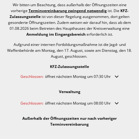
Wir bitten um Beachtung, dass außerhalb der Öffnungszeiten eine
vorherige
Terminvereinbarung zwingend notwendig
ist. Die
KFZ-
Zulassungsstelle
ist von dieser Regelung ausgenommen, dort gelten
gesonderte Öffnungszeiten. Zudem weisen wir darauf hin, dass ab dem
01.08.2026 beim Betreten des Haupthauses der Kreisverwaltung eine
Anmeldung im Eingangsbereich
erforderlich ist.
Aufgrund einer internen Fortbildungsmaßnahme ist die Jagd- und
Waffenbehörde am Montag, den 17. August, sowie am Dienstag, den 18.
August, geschlossen.
KFZ-Zulassungsstelle
Klicken, um weitere Öffnungs- oder Schließzeiten auszublenden
Geschlossen:
öffnet nächsten Montag um 07:30 Uhr
Verwaltung
Klicken, um weitere Öffnungs- oder Schließzeiten auszublenden
Geschlossen:
öffnet nächsten Montag um 08:00 Uhr
Außerhalb der Öffnungszeiten nur nach vorheriger
Terminvereinbarung