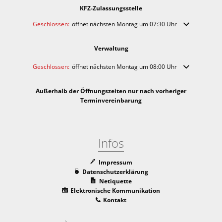
KFZ-Zulassungsstelle
Klicken, um weitere Öffnungs- oder Schließzeiten auszublenden
Geschlossen:
öffnet nächsten Montag um 07:30 Uhr
Verwaltung
Klicken, um weitere Öffnungs- oder Schließzeiten auszublenden
Geschlossen:
öffnet nächsten Montag um 08:00 Uhr
Außerhalb der Öffnungszeiten nur nach vorheriger
Terminvereinbarung
Infos
Impressum
Datenschutzerklärung
Netiquette
Elektronische Kommunikation
Kontakt