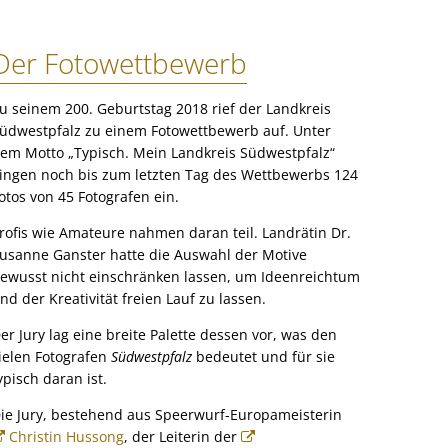
Oktober
September
August
Juli
Juni
Mai
April
März
Februar
Rechnungs- und Gemeindeprüfungsamt
November
Oktober
September
August
Juli
Juni
Mai
April
März
Soziales
Der Fotowettbewerb
Dezember
November
Oktober
September
August
Juli
Juni
Mai
April
Ordnung, Verkehr, Brand- und Katastrophenschutz
u seinem 200. Geburtstag 2018 rief der Landkreis
Dezember
November
Oktober
September
August
Juli
Juni
Mai
Veterinärwesen und Landwirtschaft
üdwestpfalz zu einem Fotowettbewerb auf. Unter
Dezember
November
Oktober
September
August
Juli
Juni
em Motto „Typisch. Mein Landkreis Südwestpfalz“
Zentrale Aufgaben, Büroleitung
ingen noch bis zum letzten Tag des Wettbewerbs 124
Dezember
November
Oktober
September
August
Juli
otos von 45 Fotografen ein.
Dezember
November
Oktober
September
August
rofis wie Amateure nahmen daran teil. Landrätin Dr.
Dezember
November
Oktober
usanne Ganster hatte die Auswahl der Motive
ewusst nicht einschränken lassen, um Ideenreichtum
Dezember
November
nd der Kreativität freien Lauf zu lassen.
Dezember
er Jury lag eine breite Palette dessen vor, was den
ielen Fotografen
Südwestpfalz
bedeutet und für sie
ypisch daran ist.
ie Jury, bestehend aus Speerwurf-Europameisterin
Christin Hussong
, der Leiterin der