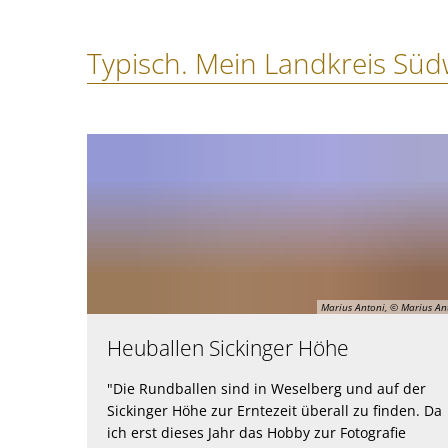
Typisch.
Typisch. Mein Landkreis Südw
Meine
Südwestpfalz.
Bilder
Marius Antoni, © Marius An
Heuballen Sickinger Höhe
"Die Rundballen sind in Weselberg und auf der
Sickinger Höhe zur Erntezeit überall zu finden. Da
ich erst dieses Jahr das Hobby zur Fotografie