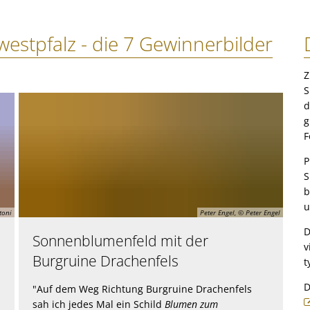
Gleichstellung im Landkreis
Kultur im Landkreis
estpfalz - die 7 Gewinnerbilder
Öffnungszeiten
Z
S
d
g
F
P
S
b
u
toni
Peter Engel, © Peter Engel
D
Sonnenblumenfeld mit der
v
Burgruine Drachenfels
t
D
"Auf dem Weg Richtung Burgruine Drachenfels
sah ich jedes Mal ein Schild
Blumen zum