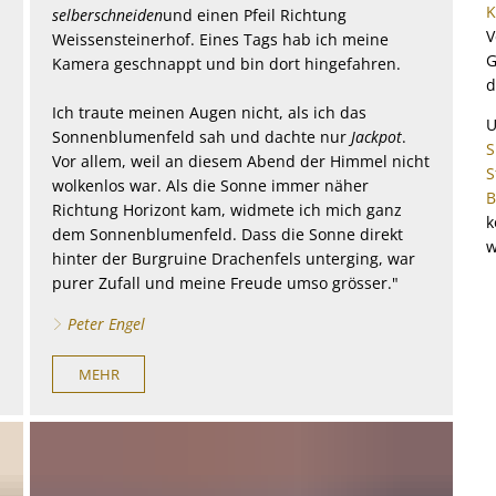
K
selberschneiden
und einen Pfeil Richtung
V
Weissensteinerhof. Eines Tags hab ich meine
G
Kamera geschnappt und bin dort hingefahren.
d
Ich traute meinen Augen nicht, als ich das
U
Sonnenblumenfeld sah und dachte nur
Jackpot
.
S
Vor allem, weil an diesem Abend der Himmel nicht
S
wolkenlos war. Als die Sonne immer näher
B
Richtung Horizont kam, widmete ich mich ganz
k
dem Sonnenblumenfeld. Dass die Sonne direkt
w
hinter der Burgruine Drachenfels unterging, war
purer Zufall und meine Freude umso grösser."
Peter Engel
MEHR