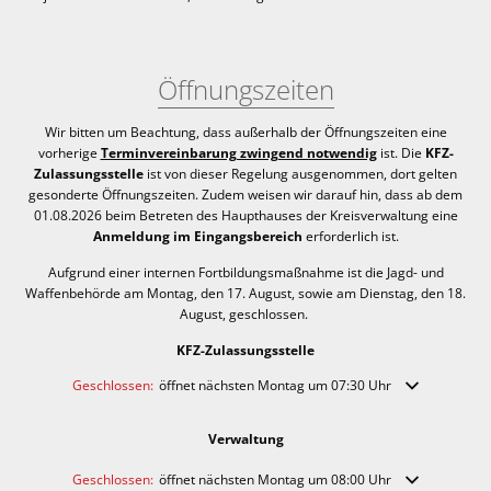
Öffnungszeiten
Wir bitten um Beachtung, dass außerhalb der Öffnungszeiten eine
vorherige
Terminvereinbarung zwingend notwendig
ist. Die
KFZ-
Zulassungsstelle
ist von dieser Regelung ausgenommen, dort gelten
gesonderte Öffnungszeiten. Zudem weisen wir darauf hin, dass ab dem
01.08.2026 beim Betreten des Haupthauses der Kreisverwaltung eine
Anmeldung im Eingangsbereich
erforderlich ist.
Aufgrund einer internen Fortbildungsmaßnahme ist die Jagd- und
Waffenbehörde am Montag, den 17. August, sowie am Dienstag, den 18.
August, geschlossen.
KFZ-Zulassungsstelle
Klicken, um weitere Öffnungs- oder Schließzeiten auszublenden
Geschlossen:
öffnet nächsten Montag um 07:30 Uhr
Verwaltung
Klicken, um weitere Öffnungs- oder Schließzeiten auszublenden
Geschlossen:
öffnet nächsten Montag um 08:00 Uhr