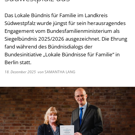
Kultur im Landkreis
Soziale
Das Lokale Bündnis für Familie im Landkreis
Öffnungszeiten
Ordnun
Südwestpfalz wurde jüngst für sein herausragendes
Engagement vom Bundesfamilienministerium als
Veteri
Siegelbündnis 2025/2026 ausgezeichnet. Die Ehrung
Zentra
fand während des Bündnisdialogs der
Bundesinitiative „Lokale Bündnisse für Familie“ in
Berlin statt.
18. Dezember 2025
von
SAMANTHA LANG