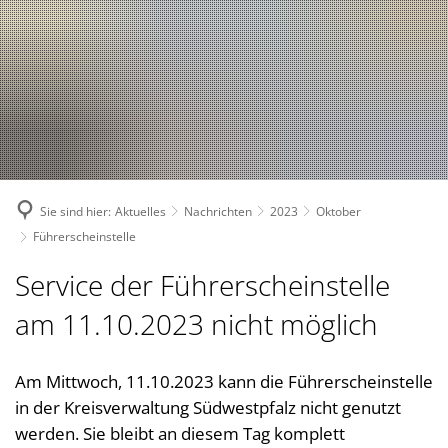
Suche
Bürgerservice
Bekanntmachungen, (Stellen-)Ausschreibungen
Landkreis
Verwaltungsleistungen nach Lebenslagen
Nachrichten
Politik
Landrätin
Verwaltungsleistungen von A-Z
1. Kreisbeigeordnete
Über den Landkreis
Geschichte des Landkreises
Online Dienste
2. Kreisbeigeordneter
Kreiswappen
Partnerschaften
Ansprechpartner
Sie sind hier:
Aktuelles
Nachrichten
2023
Oktober
3. Kreisbeigeordneter
Kreiskarte
Kreishandbuch
Abteilungen
Bauen 
Führerscheinstelle
Kreisgremien
Einwohnerzahlen
Südwestpfalz-Portal
Finanz
Standorte
Service der Führerscheinstelle
Wahlen
Verbands- und Ortsgemein
Gesund
Meine Heimat
Downloads
am 11.10.2023 nicht möglich
Bürger- und Ratsinformati
Typisch. Meine Südwestpfalz
Jugend,
Arbeitsgemeinschaft Teilhabe
Kommun
Am Mittwoch, 11.10.2023 kann die Führerscheinstelle
Behindertenbeauftragte
in der Kreisverwaltung Südwestpfalz nicht genutzt
Kommun
Gleichstellung im Landkreis
werden. Sie bleibt an diesem Tag komplett
Rechnu