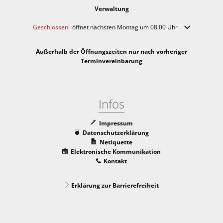
Verwaltung
Klicken, um weitere Öffnungs- oder Schließzeiten auszublenden
Geschlossen:
öffnet nächsten Montag um 08:00 Uhr
Außerhalb der Öffnungszeiten nur nach vorheriger
Terminvereinbarung
Infos
Impressum
Datenschutzerklärung
Netiquette
Elektronische Kommunikation
Kontakt
Erklärung zur Barrierefreiheit