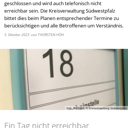
geschlossen und wird auch telefonisch nicht
Kultur im Landkreis
Soziale
erreichbar sein. Die Kreisverwaltung Südwestpfalz
Öffnungszeiten
bittet dies beim Planen entsprechender Termine zu
Ordnun
berücksichtigen und alle Betroffenen um Verständnis.
Veteri
5. Oktober 2023
von
THORSTEN HÖH
Zentra
Höh, Thorsten, © Kreisverwaltung Südwestpfalz
Ein Tag nicht erreichbar