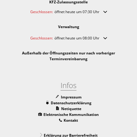
KFZ-Zulassungsstelle
Klicken, um weitere Öffnungs- oder Schließzeiten auszublende
Geschlossen:
öffnet heute um 07:30 Uhr
Verwaltung
Klicken, um weitere Öffnungs- oder Schließzeiten auszublende
Geschlossen:
öffnet heute um 08:00 Uhr
Außerhalb der Öffnungszeiten nur nach vorheriger
Terminvereinbarung
Infos
Impressum
Datenschutzerklärung
Netiquette
Elektronische Kommunikation
Kontakt
Erklärung zur Barrierefreiheit