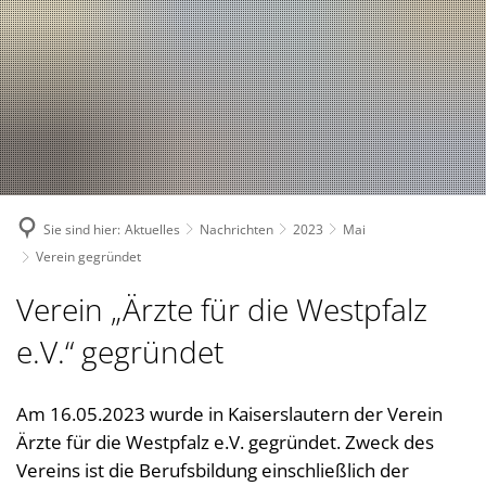
Suche
Bürgerservice
Bekanntmachungen, (Stellen-)Ausschreibungen
Landkreis
Verwaltungsleistungen nach Lebenslagen
Nachrichten
Politik
Landrätin
Verwaltungsleistungen von A-Z
1. Kreisbeigeordnete
Über den Landkreis
Geschichte des Landkreises
Online Dienste
2. Kreisbeigeordneter
Kreiswappen
Partnerschaften
Ansprechpartner
Sie sind hier:
Aktuelles
Nachrichten
2023
Mai
3. Kreisbeigeordneter
Kreiskarte
Kreishandbuch
Abteilungen
Bauen 
Verein gegründet
Kreisgremien
Einwohnerzahlen
Südwestpfalz-Portal
Finanz
Standorte
Verein „Ärzte für die Westpfalz
Wahlen
Verbands- und Ortsgemein
Gesund
Meine Heimat
Downloads
e.V.“ gegründet
Bürger- und Ratsinformati
Typisch. Meine Südwestpfalz
Jugend,
Arbeitsgemeinschaft Teilhabe
Kommun
Am 16.05.2023 wurde in Kaiserslautern der Verein
Behindertenbeauftragte
Ärzte für die Westpfalz e.V. gegründet. Zweck des
Kommun
Gleichstellung im Landkreis
Vereins ist die Berufsbildung einschließlich der
Rechnu