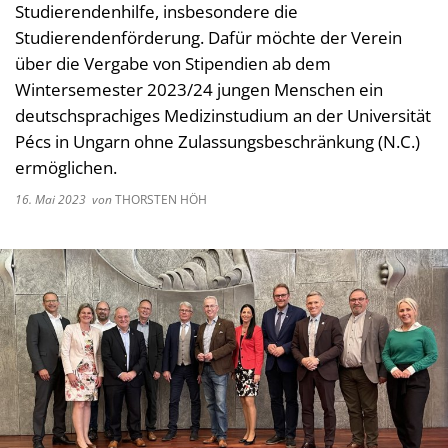
Studierendenhilfe, insbesondere die
Kultur im Landkreis
Soziale
Studierendenförderung. Dafür möchte der Verein
Öffnungszeiten
über die Vergabe von Stipendien ab dem
Ordnun
Wintersemester 2023/24 jungen Menschen ein
Veteri
deutschsprachiges Medizinstudium an der Universität
Zentra
Pécs in Ungarn ohne Zulassungsbeschränkung (N.C.)
ermöglichen.
16. Mai 2023
von
THORSTEN HÖH