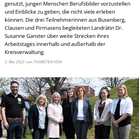
genutzt, jungen Menschen Berufsbilder vorzustellen
Kultur im Landkreis
Soziale
und Einblicke zu geben, die nicht viele erleben
Öffnungszeiten
können. Die drei Teilnehmerinnen aus Busenberg,
Ordnun
Clausen und Pirmasens begleiteten Landrätin Dr.
Veteri
Susanne Ganster über weite Strecken ihres
Zentra
Arbeitstages innerhalb und außerhalb der
Kreisverwaltung.
3. Mai 2023
von
THORSTEN HÖH