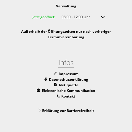
Verwaltung
Klicken, um weitere Öffnungs- oder Schließzeiten auszublenden
Jetzt geöffnet:
08:00
-
12:00
Uhr
Von 08:00 bis 12:00 
Außerhalb der Öffnungszeiten nur nach vorheriger
Terminvereinbarung
Infos
Impressum
Datenschutzerklärung
Netiquette
Elektronische Kommunikation
Kontakt
Erklärung zur Barrierefreiheit