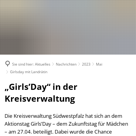
Suche
Bürgerservice
Bekanntmachungen, (Stellen-)Ausschreibungen
Landkreis
Verwaltungsleistungen nach Lebenslagen
Nachrichten
Politik
Landrätin
Verwaltungsleistungen von A-Z
1. Kreisbeigeordnete
Über den Landkreis
Geschichte des Landkreises
Online Dienste
2. Kreisbeigeordneter
Kreiswappen
Partnerschaften
Ansprechpartner
Sie sind hier:
Aktuelles
Nachrichten
2023
Mai
3. Kreisbeigeordneter
Kreiskarte
Kreishandbuch
Abteilungen
Bauen 
Girlsday mit Landrätin
Kreisgremien
Einwohnerzahlen
Südwestpfalz-Portal
Finanz
Standorte
„Girls’Day“ in der
Wahlen
Verbands- und Ortsgemein
Gesund
Meine Heimat
Downloads
Kreisverwaltung
Bürger- und Ratsinformati
Typisch. Meine Südwestpfalz
Jugend,
Arbeitsgemeinschaft Teilhabe
Kommun
Die Kreisverwaltung Südwestpfalz hat sich an dem
Behindertenbeauftragte
Aktionstag Girls’Day – dem Zukunftstag für Mädchen
Kommun
Gleichstellung im Landkreis
– am 27.04. beteiligt. Dabei wurde die Chance
Rechnu