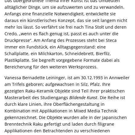
Das übergeordnete Thema ihrer Kunst ist das Umdeuten
alltäglicher Dinge, um sie aufzuwerten und zu verwandeln.
Anfangs eine finanzielle Notwendigkeit, entwickelte sie
daraus ein künstlerisches Konzept, das sie seit langem nicht
mehr los lässt. So verfährt sie frei nach Tina Stolt und deren
Credo, „wenn es flach genug ist, passt es auch unter die
Druckpresse“. Am Anfang des Prozesses steht bei Steca
immer ein Fundstück, ein Alltagsgegenstand: eine
Schallplatte, ein Milchkarton, Schneidebrett, Bierfilz,
Plastikplatte. Sie begreift vorgegebene Formate dabei als
Bereicherung für den weiteren Werksprozess.
Vanessa Bernadette Leininger, ist am 30.12.1993 in Annweiler
am Trifels geboren; aufgewachsen in Silz, Pfalz. Ihre
gezeigten Raku-Keramik Objekte sind Teil ihrer praktischen
Masterarbeit des Studiengangs
Bildende Kunst
. Die Reihe ist
durch klare Linien, ihre Oberflächengestaltung in
Kombination mit Applikationen in Mixed Media Technik
gekennzeichnet. Die Objekte wurden alle in der japanischen
Brenntechnik Raku gefertigt und laden durch filigrane
Applikationen den Betrachtenden zu verschiedenen