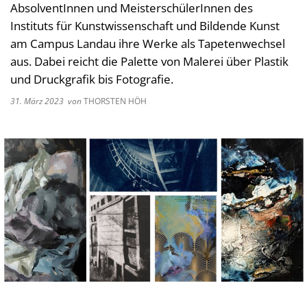
AbsolventInnen und MeisterschülerInnen des
Kultur im Landkreis
Soziale
Instituts für Kunstwissenschaft und Bildende Kunst
Öffnungszeiten
am Campus Landau ihre Werke als Tapetenwechsel
Ordnun
aus. Dabei reicht die Palette von Malerei über Plastik
Veteri
und Druckgrafik bis Fotografie.
Zentra
31. März 2023
von
THORSTEN HÖH