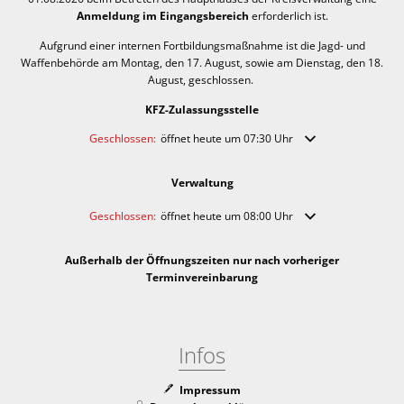
Anmeldung im Eingangsbereich
erforderlich ist.
Aufgrund einer internen Fortbildungsmaßnahme ist die Jagd- und
Waffenbehörde am Montag, den 17. August, sowie am Dienstag, den 18.
August, geschlossen.
KFZ-Zulassungsstelle
Klicken, um weitere Öffnungs- oder Schließzeiten auszublende
Geschlossen:
öffnet heute um 07:30 Uhr
Verwaltung
Klicken, um weitere Öffnungs- oder Schließzeiten auszublende
Geschlossen:
öffnet heute um 08:00 Uhr
Außerhalb der Öffnungszeiten nur nach vorheriger
Terminvereinbarung
Infos
Impressum