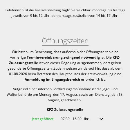
Telefonisch ist die Kreisverwaltung täglich erreichbar:
montags bis freitags
jeweils von 9 bis 12 Uhr, donnerstags zusätzlich von 14 bis 17 Uhr.
Öffnungszeiten
Wir bitten um Beachtung, dass außerhalb der Öffnungszeiten eine
vorherige
Terminvereinbarung zwingend notwendig
ist. Die
KFZ-
Zulassungsstelle
ist von dieser Regelung ausgenommen, dort gelten
gesonderte Öffnungszeiten. Zudem weisen wir darauf hin, dass ab dem
01.08.2026 beim Betreten des Haupthauses der Kreisverwaltung eine
Anmeldung im Eingangsbereich
erforderlich ist.
Aufgrund einer internen Fortbildungsmaßnahme ist die Jagd- und
Waffenbehörde am Montag, den 17. August, sowie am Dienstag, den 18.
August, geschlossen.
KFZ-Zulassungsstelle
Klicken, um weitere Öffnungs- oder Schließzeiten auszublenden
Jetzt geöffnet:
07:30
-
16:30
Uhr
Von 07:30 bis 16:30 