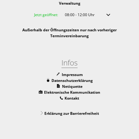
Verwaltung
Klicken, um weitere Öffnungs- oder Schließzeiten auszublenden
Jetzt geöffnet:
08:00
-
12:00
Uhr
Von 08:00 bis 12:00 
Außerhalb der Öffnungszeiten nur nach vorheriger
Terminvereinbarung
Infos
Impressum
Datenschutzerklärung
Netiquette
Elektronische Kommunikation
Kontakt
Erklärung zur Barrierefreiheit