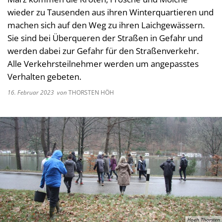
Kultur im Landkreis
wieder zu Tausenden aus ihren Winterquartieren und
Soziale
machen sich auf den Weg zu ihren Laichgewässern.
Öffnungszeiten
Ordnun
Sie sind bei Überqueren der Straßen in Gefahr und
werden dabei zur Gefahr für den Straßenverkehr.
Veteri
Alle Verkehrsteilnehmer werden um angepasstes
Zentra
Verhalten gebeten.
16. Februar 2023
von
THORSTEN HÖH
Hoeh Thorsten