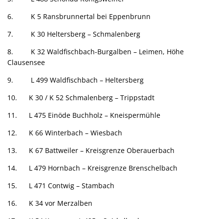
6. K 5 Ransbrunnertal bei Eppenbrunn
7. K 30 Heltersberg – Schmalenberg
8. K 32 Waldfischbach-Burgalben – Leimen, Höhe
Clausensee
9. L 499 Waldfischbach – Heltersberg
10. K 30 / K 52 Schmalenberg – Trippstadt
11. L 475 Einöde Buchholz – Kneispermühle
12. K 66 Winterbach – Wiesbach
13. K 67 Battweiler – Kreisgrenze Oberauerbach
14. L 479 Hornbach – Kreisgrenze Brenschelbach
15. L 471 Contwig – Stambach
16. K 34 vor Merzalben