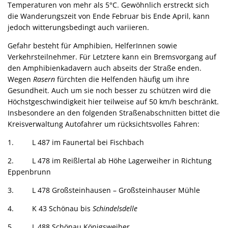
Temperaturen von mehr als 5°C. Gewöhnlich erstreckt sich
die Wanderungszeit von Ende Februar bis Ende April, kann
jedoch witterungsbedingt auch variieren.
Gefahr besteht für Amphibien, HelferInnen sowie
Verkehrsteilnehmer. Für Letztere kann ein Bremsvorgang auf
den Amphibienkadavern auch abseits der Straße enden.
Wegen
Rasern
fürchten die Helfenden häufig um ihre
Gesundheit. Auch um sie noch besser zu schützen wird die
Höchstgeschwindigkeit hier teilweise auf 50 km/h beschränkt.
Insbesondere an den folgenden Straßenabschnitten bittet die
Kreisverwaltung Autofahrer um rücksichtsvolles Fahren:
1. L 487 im Faunertal bei Fischbach
2. L 478 im Reißlertal ab Höhe Lagerweiher in Richtung
Eppenbrunn
3. L 478 Großsteinhausen – Großsteinhauser Mühle
4. K 43 Schönau bis
Schindelsdelle
5. L 488 Schönau Königsweiher