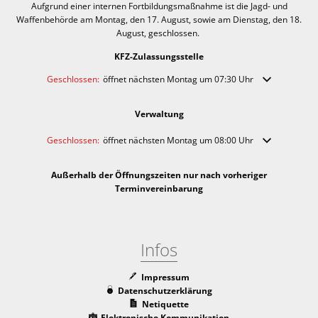
Aufgrund einer internen Fortbildungsmaßnahme ist die Jagd- und
Waffenbehörde am Montag, den 17. August, sowie am Dienstag, den 18.
August, geschlossen.
KFZ-Zulassungsstelle
Klicken, um weitere Öffnungs- oder Schließzeiten auszublenden
Geschlossen:
öffnet nächsten Montag um 07:30 Uhr
Verwaltung
Klicken, um weitere Öffnungs- oder Schließzeiten auszublenden
Geschlossen:
öffnet nächsten Montag um 08:00 Uhr
Außerhalb der Öffnungszeiten nur nach vorheriger
Terminvereinbarung
Infos
Impressum
Datenschutzerklärung
Netiquette
Elektronische Kommunikation