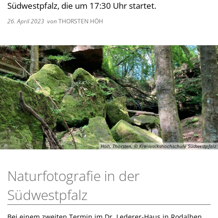
Südwestpfalz, die um 17:30 Uhr startet.
Kultur im Landkreis
Soziale
26. April 2023
von
THORSTEN HÖH
Öffnungszeiten
Ordnun
Veteri
Zentra
Höh, Thorsten, © Kreisvolkshochschule Südwestpfalz
Naturfotografie in der
Südwestpfalz
Bei einem zweiten Termin im Dr. Lederer-Haus in Rodalben