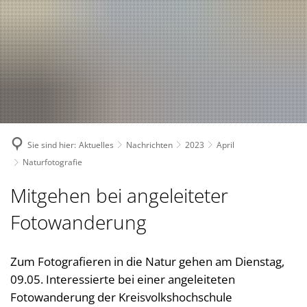
Suche
Bürgerservice
Bekanntmachungen, (Stellen-)Ausschreibungen
Landkreis
Verwaltungsleistungen nach Lebenslagen
Nachrichten
Politik
Landrätin
Verwaltungsleistungen von A-Z
1. Kreisbeigeordnete
Über den Landkreis
Geschichte des Landkreises
Online Dienste
2. Kreisbeigeordneter
Kreiswappen
Partnerschaften
Ansprechpartner
Sie sind hier:
Aktuelles
Nachrichten
2023
April
3. Kreisbeigeordneter
Kreiskarte
Kreishandbuch
Abteilungen
Bauen 
Naturfotografie
Kreisgremien
Einwohnerzahlen
Südwestpfalz-Portal
Finanz
Standorte
Mitgehen bei angeleiteter
Wahlen
Verbands- und Ortsgemein
Gesund
Meine Heimat
Downloads
Fotowanderung
Bürger- und Ratsinformati
Typisch. Meine Südwestpfalz
Jugend,
Arbeitsgemeinschaft Teilhabe
Kommun
Zum Fotografieren in die Natur gehen am Dienstag,
Behindertenbeauftragte
09.05. Interessierte bei einer angeleiteten
Kommun
Gleichstellung im Landkreis
Fotowanderung der Kreisvolkshochschule
Rechnu