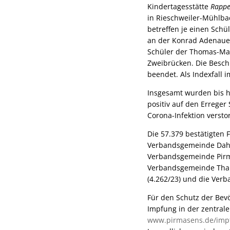
Kindertagesstätte
Rappe
in Rieschweiler-Mühlba
betreffen je einen Sch
an der Konrad Adenauer
Schüler der Thomas-Man
Zweibrücken. Die Besch
beendet. Als Indexfall
Insgesamt wurden bis h
positiv auf den Erreger
Corona-Infektion versto
Die 57.379 bestätigten F
Verbandsgemeinde Dahne
Verbandsgemeinde Pirma
Verbandsgemeinde Thal
(4.262/23) und die Ver
Für den Schutz der Bevö
Impfung in der zentrale
www.pirmasens.de/imp