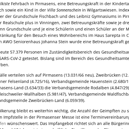
lkiste
Fehrbach in Pirmasens, eine Betreuungskraft in der Kindert
ch sowie ein Kind in der
Villa Sonnenschein
in Wilgartswiesen. Index
üler der Grundschule Fischbach und des Leibniz Gymnasiums in Pir
 Realschule plus in Vinningen, zwei Betreuungskräfte sowie je dr
n Grundschule und je eine Schülerin und einen Schüler an der Ma
ränkung für den Besuch eines Wohnbereichs im Haus Sarepta in 
 im AWO Seniorenhaus Johanna Stein wurde eine Betreuungskraft g
eute 57.379 Personen im Zuständigkeitsbereich des Gesundheitsa
 SARS-CoV-2 getestet. Bislang sind im Bereich des Gesundheitsamt
rben.
älle verteilen sich auf Pirmasens (13.031/66 neu), Zweibrücken (12.
r Felsenland (4.725/16), Verbandsgemeinde Hauenstein (2.680/19
sens-Land (3.634/33) die Verbandsgemeinde Rodalben (4.847/29),
eischweiler-Wallhalben (5.981/47), Verbandsgemeinde Waldfisch
bandsgemeinde Zweibrücken-Land (6.059/39).
lkerung bleibt es weiterhin wichtig, die Anzahl der Geimpften zu s
n Impfstelle in der Pirmasenser Messe ist eine Terminvereinbarun
fen
wünschenswert. Das Impfangebot richtet sich an alle Bürgerin