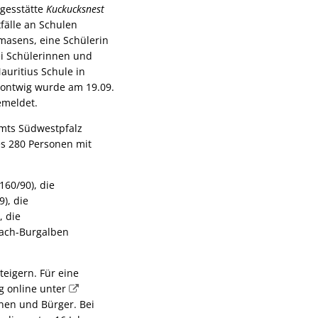
agesstätte
Kuckucksnest
fälle an Schulen
masens, eine Schülerin
ei Schülerinnen und
uritius Schule in
Contwig wurde am 19.09.
emeldet.
mts Südwestpfalz
es 280 Personen mit
160/90), die
), die
 die
bach-Burgalben
teigern. Für eine
g online unter
nen und Bürger. Bei