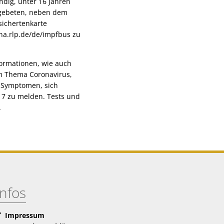
ndig, unter 16 Jahren
 gebeten, neben dem
sichertenkarte
na.rlp.de/de/impfbus zu
ormationen, wie auch
um Thema Coronavirus,
t Symptomen, sich
17 zu melden. Tests und
.
Infos
Impressum