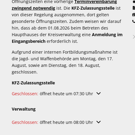
Öffnungszeiten eine vorherige
Terminvereinbarung
zwingend notwendig
ist. Die
KFZ-Zulassungsstelle
ist
von dieser Regelung ausgenommen, dort gelten
gesonderte Öffnungszeiten. Zudem weisen wir darauf
hin, dass ab dem 01.08.2026 beim Betreten des
Haupthauses der Kreisverwaltung eine
Anmeldung im
Eingangsbereich
erforderlich ist.
Aufgrund einer internen Fortbildungsmaßnahme ist
die Jagd- und Waffenbehörde am Montag, den 17.
August, sowie am Dienstag, den 18. August,
geschlossen.
KFZ-Zulassungsstelle
Klicken, um weitere Öffnungs- oder Schließzeiten auszuble
Geschlossen:
öffnet heute um 07:30 Uhr
Verwaltung
Klicken, um weitere Öffnungs- oder Schließzeiten auszuble
Geschlossen:
öffnet heute um 08:00 Uhr