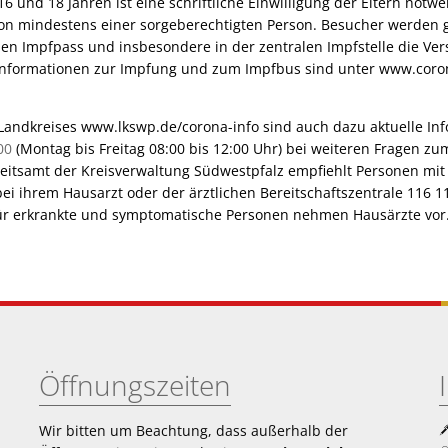
6 und 18 Jahren ist eine schriftliche Einwilligung der Eltern notwe
on mindestens einer sorgeberechtigten Person. Besucher werden
en Impfpass und insbesondere in der zentralen Impfstelle die Ver
Informationen zur Impfung und zum Impfbus sind unter www.coro
andkreises www.lkswp.de/corona-info sind auch dazu aktuelle Inf
00
(Montag bis Freitag 08:00 bis 12:00 Uhr) bei weiteren Fragen z
eitsamt der Kreisverwaltung Südwestpfalz empfiehlt Personen mi
i ihrem Hausarzt oder der ärztlichen Bereitschaftszentrale 116 1
für erkrankte und symptomatische Personen nehmen Hausärzte vor
Öffnungszeiten
Wir bitten um Beachtung, dass außerhalb der