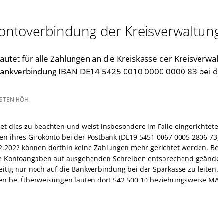
Gleichstellung im Landkreis
Kultur im Landkreis
ontoverbindung der Kreisverwaltun
Öffnungszeiten
utet für alle Zahlungen an die Kreiskasse der Kreisverwa
 Bankverbindung IBAN DE14 5425 0010 0000 0000 83 bei d
STEN HÖH
tet dies zu beachten und weist insbesondere im Falle eingerichtet
en ihres Girokonto bei der Postbank (DE19 5451 0067 0005 2806 73
.2022 können dorthin keine Zahlungen mehr gerichtet werden. B
hre Kontoangaben auf ausgehenden Schreiben entsprechend geänd
itig nur noch auf die Bankverbindung bei der Sparkasse zu leiten.
en bei Überweisungen lauten dort 542 500 10 beziehungsweise M