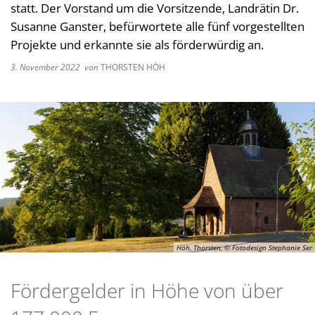
statt. Der Vorstand um die Vorsitzende, Landrätin Dr.
Kultur im Landkreis
Soziale
Susanne Ganster, befürwortete alle fünf vorgestellten
Öffnungszeiten
Projekte und erkannte sie als förderwürdig an.
Ordnun
3. November 2022
von
THORSTEN HÖH
Veteri
Zentra
Höh, Thorsten, © Fotodesign Stephanie Ser
Fördergelder in Höhe von über