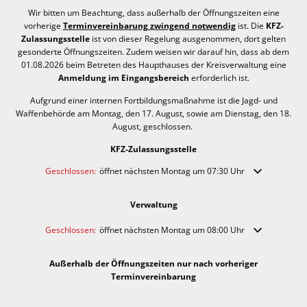
Wir bitten um Beachtung, dass außerhalb der Öffnungszeiten eine
vorherige
Terminvereinbarung zwingend notwendig
ist. Die
KFZ-
Zulassungsstelle
ist von dieser Regelung ausgenommen, dort gelten
gesonderte Öffnungszeiten. Zudem weisen wir darauf hin, dass ab dem
01.08.2026 beim Betreten des Haupthauses der Kreisverwaltung eine
Anmeldung im Eingangsbereich
erforderlich ist.
Aufgrund einer internen Fortbildungsmaßnahme ist die Jagd- und
Waffenbehörde am Montag, den 17. August, sowie am Dienstag, den 18.
August, geschlossen.
KFZ-Zulassungsstelle
Klicken, um weitere Öffnungs- oder Schließzeiten auszublenden
Geschlossen:
öffnet nächsten Montag um 07:30 Uhr
Verwaltung
Klicken, um weitere Öffnungs- oder Schließzeiten auszublenden
Geschlossen:
öffnet nächsten Montag um 08:00 Uhr
Außerhalb der Öffnungszeiten nur nach vorheriger
Terminvereinbarung