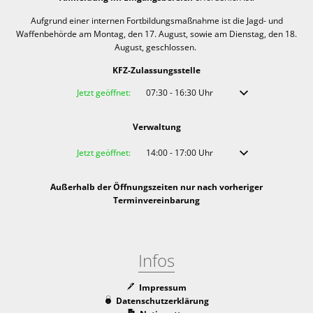
Aufgrund einer internen Fortbildungsmaßnahme ist die Jagd- und
Waffenbehörde am Montag, den 17. August, sowie am Dienstag, den 18.
August, geschlossen.
KFZ-Zulassungsstelle
Klicken, um weitere Öffnungs- oder Schließzeiten auszublenden
Jetzt geöffnet:
07:30
-
16:30
Uhr
Von 07:30 bis 16:30 
Verwaltung
Klicken, um weitere Öffnungs- oder Schließzeiten auszublenden
Jetzt geöffnet:
14:00
-
17:00
Uhr
Von 14:00 bis 17:00 
Außerhalb der Öffnungszeiten nur nach vorheriger
Terminvereinbarung
Infos
Impressum
Datenschutzerklärung