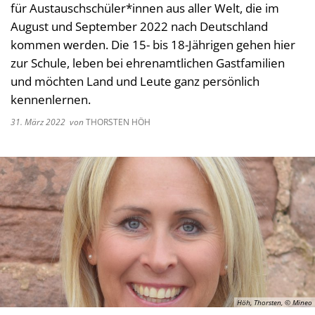
für Austauschschüler*innen aus aller Welt, die im
Kultur im Landkreis
Soziale
August und September 2022 nach Deutschland
Öffnungszeiten
kommen werden. Die 15- bis 18-Jährigen gehen hier
Ordnun
zur Schule, leben bei ehrenamtlichen Gastfamilien
Veteri
und möchten Land und Leute ganz persönlich
Zentra
kennenlernen.
31. März 2022
von
THORSTEN HÖH
Höh, Thorsten, © Mineo