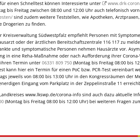
ür einen Schnelltest können Interessierte unter
www.drk-coron
g bis Freitag zwischen 08:00 und 12:00 Uhr auch telefonisch vo
esten/
sind zudem weitere Teststellen, wie Apotheken, Arztpraxen,
e Drogerien zu finden.
r Kreisverwaltung Südwestpfalz empfiehlt Personen mit Symptom
ausarzt oder der ärztlichen Bereitschaftszentrale 116 117 zu melde
rankte und symptomatische Personen nehmen Hausärzte vor. Asym
ung in eine Reha-Maßnahme oder nach Aufforderung ihrer Corona
 ihren Termin unter
06331 809 750
(Montag bis Freitag 08:00 bis 1
est kann hier ein Termin für einen PoC bzw. PCR-Test vereinbart 
tags jeweils von 08:00 bis 13:00 Uhr in den Kongressräumen der Me
enerdigen Eingang vom Parkplatz in der Zeppelinstraße 11 erreich
andkreises www.lkswp.de/corona-info sind auch dazu aktuelle Inf
00
(Montag bis Freitag 08:00 bis 12:00 Uhr) bei weiteren Fragen z