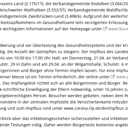
sens-Land (2.175/17), die Verbandsgemeinde Rodalben (3.066/25)
eischweiler-Wallhalben (3.552/37), Verbandsgemeinde Waldfisch
bandsgemeinde Zweibrücken-Land (3.498/6). Aufgrund der weiterhi
beitsaufkommens im Gesundheitsamt teils verzögerten Erfassung,
ie wichtigsten Informationen auf der Homepage unter
www.lksue
ölkerung und vor Überlastung des Gesundheitssystems und der krit
htig, die Anzahl der Geimpften zu steigern. Der Impfbus des Landes
ils von 10:00 bis 17:00 Uhr Halt: am Donnerstag, 21.04. an Verb
lstr. 29 in Dahn und am 29.04. an der Wilgartishalle, Schulstr. 6 
rgerinnen und Bürger ohne Termin impfen lassen. Für eine Impfun
senser Messe ist ein Termin erforderlich, der online unter
www.p
 Das Impfangebot richtet sich an alle Bürgerinnen und Bürger. Be
ne schriftliche Einwilligung der Eltern notwendig, unter 16 Jahren 
orgeberechtigten Person. Besucher werden gebeten, neben dem P
ondere in der zentralen Impfstelle die Versichertenkarte mitzubr
ung und zum Impfbus sind unter www.corona.rlp.de/de/impfbus zu
rblick über das Infektionsgeschehen sicherzustellen und Infektio
ende Testungen nötig. Daher werden Bürgertests kostenlos angeb