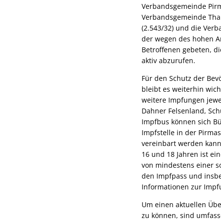
Verbandsgemeinde Pirma
Verbandsgemeinde Thal
(2.543/32) und die Ver
der wegen des hohen Ar
Betroffenen gebeten, d
aktiv abzurufen.
Für den Schutz der Bev
bleibt es weiterhin wic
weitere Impfungen jewe
Dahner Felsenland, Schu
Impfbus können sich Bü
Impfstelle in der Pirma
vereinbart werden kann.
16 und 18 Jahren ist ei
von mindestens einer s
den Impfpass und insbes
Informationen zur Impf
Um einen aktuellen Übe
zu können, sind umfass