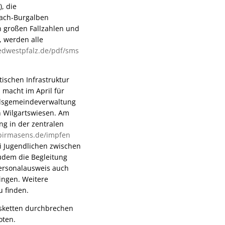
, die
bach-Burgalben
n großen Fallzahlen und
 werden alle
dwestpfalz.de/pdf/sms
ischen Infrastruktur
 macht im April für
andsgemeindeverwaltung
in Wilgartswiesen. Am
g in der zentralen
irmasens.de/impfen
i Jugendlichen zwischen
zudem die Begleitung
ersonalausweis auch
ingen. Weitere
 finden.
nsketten durchbrechen
oten.