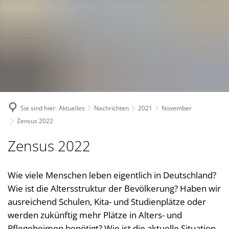
Suche
Bürgerservice
Bekanntmachungen, (Stellen-)Ausschreibungen
Landkreis
Verwaltungsleistungen nach Lebenslagen
Nachrichten
Politik
Landrätin
Verwaltungsleistungen von A-Z
1. Kreisbeigeordnete
Über den Landkreis
Geschichte des Landkreises
Online Dienste
2. Kreisbeigeordneter
Kreiswappen
Partnerschaften
Ansprechpartner
Sie sind hier:
Aktuelles
Nachrichten
2021
November
3. Kreisbeigeordneter
Kreiskarte
Kreishandbuch
Abteilungen
Bauen 
Zensus 2022
Kreisgremien
Einwohnerzahlen
Südwestpfalz-Portal
Finanz
Standorte
Zensus 2022
Wahlen
Verbands- und Ortsgemein
Gesund
Meine Heimat
Downloads
Bürger- und Ratsinformati
Typisch. Meine Südwestpfalz
Jugend,
Wie viele Menschen leben eigentlich in Deutschland?
Arbeitsgemeinschaft Teilhabe
Wie ist die Altersstruktur der Bevölkerung? Haben wir
Kommun
Behindertenbeauftragte
ausreichend Schulen, Kita- und Studienplätze oder
Kommun
werden zukünftig mehr Plätze in Alters- und
Gleichstellung im Landkreis
Rechnu
Pflegeheimen benötigt? Wie ist die aktuelle Situation