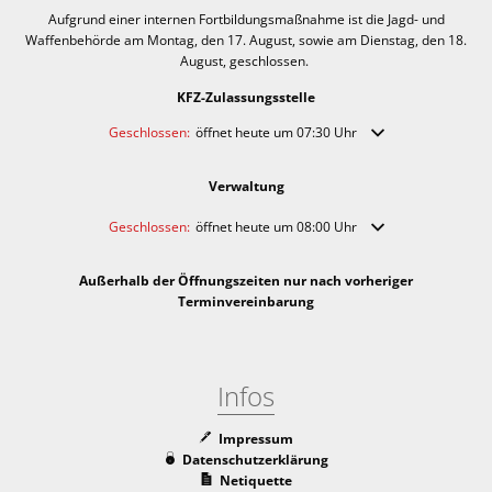
Aufgrund einer internen Fortbildungsmaßnahme ist die Jagd- und
Waffenbehörde am Montag, den 17. August, sowie am Dienstag, den 18.
August, geschlossen.
KFZ-Zulassungsstelle
Klicken, um weitere Öffnungs- oder Schließzeiten auszublende
Geschlossen:
öffnet heute um 07:30 Uhr
Verwaltung
Klicken, um weitere Öffnungs- oder Schließzeiten auszublende
Geschlossen:
öffnet heute um 08:00 Uhr
Außerhalb der Öffnungszeiten nur nach vorheriger
Terminvereinbarung
Infos
Impressum
Datenschutzerklärung
Netiquette