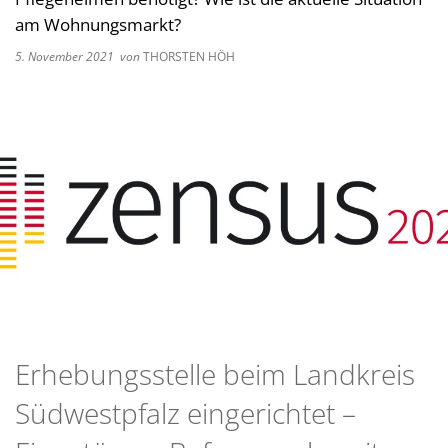
Kultur im Landkreis
am Wohnungsmarkt?
Soziale
5. November 2021
von
THORSTEN HÖH
Öffnungszeiten
Ordnun
Veteri
Zentra
Erhebungsstelle beim Landkreis
Südwestpfalz eingerichtet –