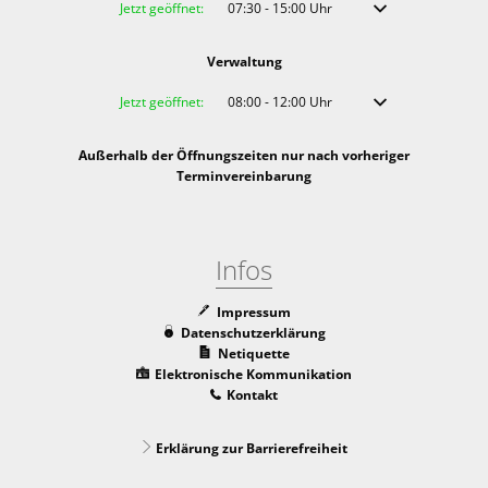
Klicken, um weitere Öffnungs- oder Schließzeiten auszublenden
Jetzt geöffnet:
07:30
-
15:00
Uhr
Von 07:30 bis 15:00 
Verwaltung
Klicken, um weitere Öffnungs- oder Schließzeiten auszublenden
Jetzt geöffnet:
08:00
-
12:00
Uhr
Von 08:00 bis 12:00 
Außerhalb der Öffnungszeiten nur nach vorheriger
Terminvereinbarung
Infos
Impressum
Datenschutzerklärung
Netiquette
Elektronische Kommunikation
Kontakt
Erklärung zur Barrierefreiheit