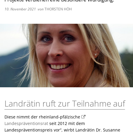
Kultur im Landkreis
Soziale
10. November 2021
von
THORSTEN HÖH
Öffnungszeiten
Ordnun
Veteri
Zentra
Landrätin ruft zur Teilnahme auf
Diese nimmt der rheinland-pfälzische
Landespräventionsrat
seit 2012 mit dem
Landespräventionspreis vor“, wirbt Landrätin Dr. Susanne