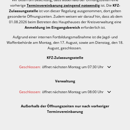
vorherige
Terminvereinbarung zwingend notwendig
ist. Die
KFZ-
Zulassungsstelle
ist von dieser Regelung ausgenommen, dort gelten
gesonderte Öffnungszeiten. Zudem weisen wir darauf hin, dass ab dem
01.08.2026 beim Betreten des Haupthauses der Kreisverwaltung eine
Anmeldung im Eingangsbereich
erforderlich ist.
Aufgrund einer internen Fortbildungsmaßnahme ist die Jagd- und
Waffenbehörde am Montag, den 17. August, sowie am Dienstag, den 18.
August, geschlossen.
KFZ-Zulassungsstelle
Klicken, um weitere Öffnungs- oder Schließzeiten auszublenden
Geschlossen:
öffnet nächsten Montag um 07:30 Uhr
Verwaltung
Klicken, um weitere Öffnungs- oder Schließzeiten auszublenden
Geschlossen:
öffnet nächsten Montag um 08:00 Uhr
Außerhalb der Öffnungszeiten nur nach vorheriger
Terminvereinbarung