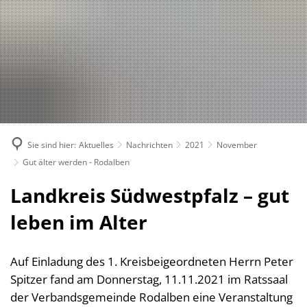
Suche
Bürgerservice
Bekanntmachungen, (Stellen-)Ausschreibungen
Landkreis
Verwaltungsleistungen nach Lebenslagen
Nachrichten
Politik
Landrätin
Verwaltungsleistungen von A-Z
1. Kreisbeigeordnete
Über den Landkreis
Geschichte des Landkreises
Online Dienste
2. Kreisbeigeordneter
Kreiswappen
Partnerschaften
Ansprechpartner
Sie sind hier:
Aktuelles
Nachrichten
2021
November
3. Kreisbeigeordneter
Kreiskarte
Kreishandbuch
Abteilungen
Bauen 
Gut älter werden - Rodalben
Kreisgremien
Einwohnerzahlen
Südwestpfalz-Portal
Finanz
Standorte
Landkreis Südwestpfalz – gut
Wahlen
Verbands- und Ortsgemein
Gesund
Meine Heimat
Downloads
leben im Alter
Bürger- und Ratsinformati
Typisch. Meine Südwestpfalz
Jugend,
Arbeitsgemeinschaft Teilhabe
Kommun
Auf Einladung des 1. Kreisbeigeordneten Herrn Peter
Behindertenbeauftragte
Spitzer fand am Donnerstag, 11.11.2021 im Ratssaal
Kommun
Gleichstellung im Landkreis
der Verbandsgemeinde Rodalben eine Veranstaltung
Rechnu