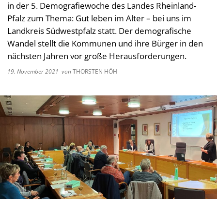
in der 5. Demografiewoche des Landes Rheinland-
Kultur im Landkreis
Soziale
Pfalz zum Thema: Gut leben im Alter – bei uns im
Öffnungszeiten
Landkreis Südwestpfalz statt. Der demografische
Ordnun
Wandel stellt die Kommunen und ihre Bürger in den
Veteri
nächsten Jahren vor große Herausforderungen.
Zentra
19. November 2021
von
THORSTEN HÖH