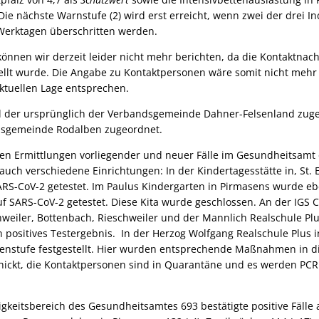
ie nächste Warnstufe (2) wird erst erreicht, wenn zwei der drei In
Werktagen überschritten werden.
nnen wir derzeit leider nicht mehr berichten, da die Kontaktnach
tellt wurde. Die Angabe zu Kontaktpersonen wäre somit nicht mehr
ktuellen Lage entsprechen.
all der ursprünglich der Verbandsgemeinde Dahner-Felsenland zug
sgemeinde Rodalben zugeordnet.
gen Ermittlungen vorliegender und neuer Fälle im Gesundheitsamt
auch verschiedene Einrichtungen: In der Kindertagesstätte in, St. 
SARS-CoV-2 getestet. Im Paulus Kindergarten in Pirmasens wurde eb
uf SARS-CoV-2 getestet. Diese Kita wurde geschlossen. An der IGS
weiler, Bottenbach, Rieschweiler und der Mannlich Realschule Pl
ein positives Testergebnis. In der Herzog Wolfgang Realschule Plu
ssenstufe festgestellt. Hier wurden entsprechende Maßnahmen in di
ickt, die Kontaktpersonen sind in Quarantäne und es werden PC
igkeitsbereich des Gesundheitsamtes 693 bestätigte positive Fälle 