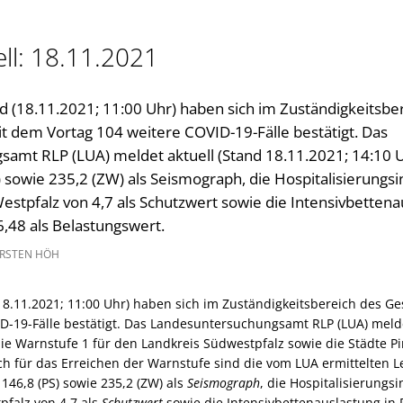
Gleichstellung im Landkreis
Kultur im Landkreis
ll: 18.11.2021
Öffnungszeiten
 (18.11.2021; 11:00 Uhr) haben sich im Zuständigkeitsbe
t dem Vortag 104 weitere COVID-19-Fälle bestätigt. Das
amt RLP (LUA) meldet aktuell (Stand 18.11.2021; 14:10 U
S) sowie 235,2 (ZW) als Seismograph, die Hospitalisierungs
stpfalz von 4,7 als Schutzwert sowie die Intensivbettena
6,48 als Belastungswert.
RSTEN HÖH
18.11.2021; 11:00 Uhr) haben sich im Zuständigkeitsbereich des G
D-19-Fälle bestätigt. Das Landesuntersuchungsamt RLP (LUA) melde
die Warnstufe 1 für den Landkreis Südwestpfalz sowie die Städte 
 für das Erreichen der Warnstufe sind die vom LUA ermittelten Le
 146,8 (PS) sowie 235,2 (ZW) als
Seismograph
, die Hospitalisierungs
pfalz von 4,7 als
Schutzwert
sowie die Intensivbettenauslastung in 