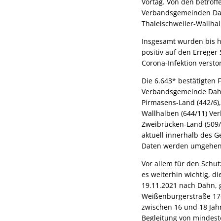
Vortag. Von den betroff
Verbandsgemeinden Dahne
Thaleischweiler-Wallhal
Insgesamt wurden bis h
positiv auf den Erreger
Corona-Infektion versto
Die 6.643* bestätigten F
Verbandsgemeinde Dahn
Pirmasens-Land (442/6)
Wallhalben (644/11) V
Zweibrücken-Land (509/1
aktuell innerhalb des
Daten werden umgehend
Vor allem für den Schut
es weiterhin wichtig, d
19.11.2021 nach Dahn, g
Weißenburgerstraße 17d
zwischen 16 und 18 Jahr
Begleitung von mindeste