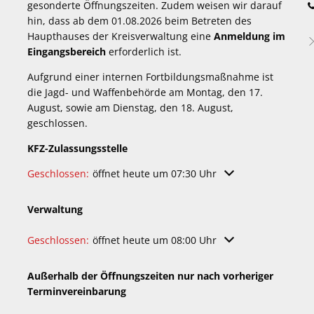
gesonderte Öffnungszeiten. Zudem weisen wir darauf
hin, dass ab dem 01.08.2026 beim Betreten des
Haupthauses der Kreisverwaltung eine
Anmeldung im
Eingangsbereich
erforderlich ist.
Aufgrund einer internen Fortbildungsmaßnahme ist
die Jagd- und Waffenbehörde am Montag, den 17.
August, sowie am Dienstag, den 18. August,
geschlossen.
KFZ-Zulassungsstelle
Klicken, um weitere Öffnungs- oder Schließzeiten auszuble
Geschlossen:
öffnet heute um 07:30 Uhr
Verwaltung
Klicken, um weitere Öffnungs- oder Schließzeiten auszuble
Geschlossen:
öffnet heute um 08:00 Uhr
Außerhalb der Öffnungszeiten nur nach vorheriger
Terminvereinbarung