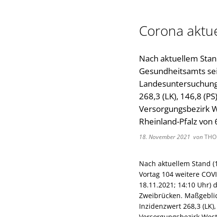
Corona aktue
Nach aktuellem Stand
Gesundheitsamts sei
Landesuntersuchungs
268,3 (LK), 146,8 (P
Versorgungsbezirk We
Rheinland-Pfalz von 
18. November 2021
von
THO
Nach aktuellem Stand (
Vortag 104 weitere COVI
18.11.2021; 14:10 Uhr) 
Zweibrücken. Maßgeblich
Inzidenzwert 268,3 (LK),
Versorgungsbezirk West