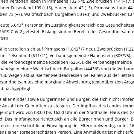
enen Personen leben in Pirmasens 132 (-4), Zweibrücken 114 (+17) 
r Felsenland 109 (+16), Hauenstein 42 (+3), Pirmasens-Land 44 (+
ben 73 (+7), Waldfischbach-Burgalben 50 (+3) und Zweibrücken-Lan
eute 6.643* Personen im Zuständigkeitsbereich des Gesundheitsa
 SARS-CoV-2 getestet. Bislang sind im Bereich des Gesundheitsamt
rben.
älle verteilen sich auf Pirmasens (1.842*/7 neu), Zweibrücken (1.22
er Felsenland (611/21), Verbandsgemeinde Hauenstein (305*/5),
, die Verbandsgemeinde Rodalben (625/5), die Verbandsgemeinde T
erbandsgemeinde Waldfischbach-Burgalben (443/8) und die Verba
5). Wegen aktualisierter Meldeadressen bei Fällen aus der letzte
 Gesundheitsamtes eine marginale Abweichung gegenüber den Ang
 nachgepflegt.
z aller Kinder sowie Bürgerinnen und Bürger, die sich nicht impfen
ie Anzahl der Geimpften zu steigern. Der Impfbus des Landes kommt
eimpft wird von 08:00 bis 16:00 Uhr in der Stadthalle, Haus des Ga
. Das Impfangebot richtet sich an alle Bürgerinnen und Bürger. B
en ist eine schriftliche Einwilligung der Eltern notwendig, unter 
ns einer sorgeberechtigten Person. Eine Anmeldung ist nicht erfo