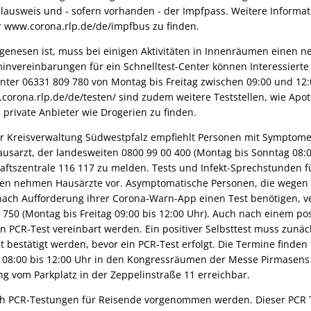
nalausweis und - sofern vorhanden - der Impfpass. Weitere Inform
 www.corona.rlp.de/de/impfbus zu finden.
genesen ist, muss bei einigen Aktivitäten in Innenräumen einen n
invereinbarungen für ein Schnelltest-Center können Interessierte
nter 06331 809 780 von Montag bis Freitag zwischen 09:00 und 12:
orona.rlp.de/de/testen/ sind zudem weitere Teststellen, wie Apot
 private Anbieter wie Drogerien zu finden.
r Kreisverwaltung Südwestpfalz empfiehlt Personen mit Symptom
ausarzt, der landesweiten 0800 99 00 400 (Montag bis Sonntag 08:0
haftszentrale 116 117 zu melden. Tests und Infekt-Sprechstunden f
en nehmen Hausärzte vor. Asymptomatische Personen, die wegen d
ch Aufforderung ihrer Corona-Warn-App einen Test benötigen, v
750 (Montag bis Freitag 09:00 bis 12:00 Uhr). Auch nach einem pos
en PCR-Test vereinbart werden. Ein positiver Selbsttest muss zunä
est bestätigt werden, bevor ein PCR-Test erfolgt. Die Termine finde
n 08:00 bis 12:00 Uhr in den Kongressräumen der Messe Pirmasens 
g vom Parkplatz in der Zeppelinstraße 11 erreichbar.
h PCR-Testungen für Reisende vorgenommen werden. Dieser PCR Te