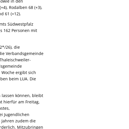
sowie in den
4), Rodalben 68 (+3),
d 61 (+12).
mts Südwestpfalz
es 162 Personen mit
2*/26), die
 die Verbandsgemeinde
haleischweiler-
ndsgemeinde
n Woche ergibt sich
aben beim LUA. Die
 lassen können, bleibt
 hierfür am Freitag,
stes,
ei Jugendlichen
16 Jahren zudem die
rderlich. Mitzubringen