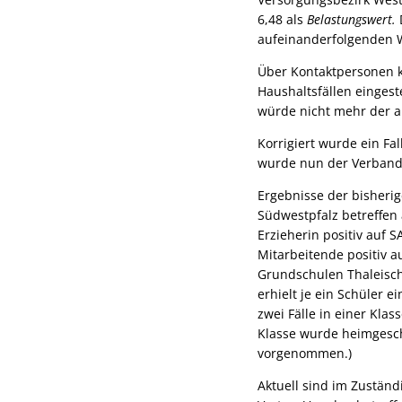
6,48 als
Belastungswert.
D
aufeinanderfolgenden 
Über Kontaktpersonen kö
Haushaltsfällen einges
würde nicht mehr der a
Korrigiert wurde ein F
wurde nun der Verband
Ergebnisse der bisheri
Südwestpfalz betreffen 
Erzieherin positiv auf 
Mitarbeitende positiv a
Grundschulen Thaleisch
erhielt je ein Schüler 
zwei Fälle in einer Kla
Klasse wurde heimgesch
vorgenommen.)
Aktuell sind im Zuständ