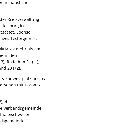
n in häuslicher
 der Kreisverwaltung
idelsburg in
etestet. Ebenso
tives Testergebnis.
aktiv, 47 mehr als am
ie in den
), Rodalben 51 (-1),
nd 23 (+2).
s Südwestpfalz positiv
Personen mit Corona-
), die
die Verbandsgemeinde
haleischweiler-
andsgemeinde