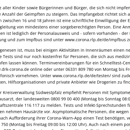
z aller Kinder sowie Bürgerinnen und Bürger, die sich nicht impfen
ie Anzahl der Geimpften zu steigern. Das Impfangebot richtet sich 
n zwischen 16 und 18 Jahren ist eine schriftliche Einwilligung der 
gleitung von mindestens einer sorgeberechtigten Person. Eine Anm
gen ist lediglich der Personalausweis und - sofern vorhanden - der
ung und zum Impfbus sind unter www.corona.rlp.de/de/impfbus zu
genesen ist, muss bei einigen Aktivitäten in Innenräumen einen n
 Tests sind nur noch kostenfrei für Personen, die sich aus medizi
pfen lassen können. Terminvereinbarungen für ein Schnelltest-Ce
.drk-corona.de online oder unter 06331 809 780 von Montag bis Fr
efonisch vornehmen. Unter www.corona.rlp.de/de/testen/ sind zude
en, Hilfsorganisationen und private Anbieter wie Drogerien zu fin
r Kreisverwaltung Südwestpfalz empfiehlt Personen mit Symptom
ausarzt, der landesweiten 0800 99 00 400 (Montag bis Sonntag 08:0
haftszentrale 116 117 zu melden. Tests und Infekt-Sprechstunden f
en nehmen Hausärzte vor. Asymptomatische Personen, die wegen d
ch Aufforderung ihrer Corona-Warn-App einen Test benötigen, v
750 (Montag bis Freitag 09:00 bis 12:00 Uhr). Auch nach einem pos