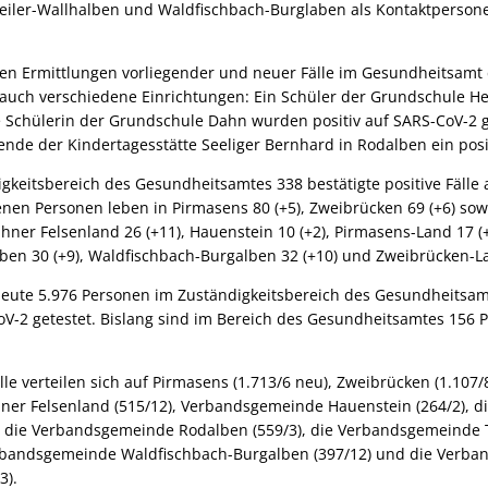
eiler-Wallhalben und Waldfischbach-Burglaben als Kontaktpersone
gen Ermittlungen vorliegender und neuer Fälle im Gesundheitsamt
 auch verschiedene Einrichtungen: Ein Schüler der Grundschule He
 Schülerin der Grundschule Dahn wurden positiv auf SARS-CoV-2 g
tende der Kindertagesstätte Seeliger Bernhard in Rodalben ein posi
igkeitsbereich des Gesundheitsamtes 338 bestätigte positive Fälle 
enen Personen leben in Pirmasens 80 (+5), Zweibrücken 69 (+6) sow
r Felsenland 26 (+11), Hauenstein 10 (+2), Pirmasens-Land 17 (+3
ben 30 (+9), Waldfischbach-Burgalben 32 (+10) und Zweibrücken-La
eute 5.976 Personen im Zuständigkeitsbereich des Gesundheitsamt
oV-2 getestet. Bislang sind im Bereich des Gesundheitsamtes 156 
lle verteilen sich auf Pirmasens (1.713/6 neu), Zweibrücken (1.107/8
er Felsenland (515/12), Verbandsgemeinde Hauenstein (264/2), 
, die Verbandsgemeinde Rodalben (559/3), die Verbandsgemeinde T
erbandsgemeinde Waldfischbach-Burgalben (397/12) und die Verb
3).