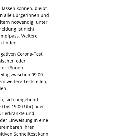
 lassen können, bleibt
an alle Bürgerinnen und
Eltern notwendig, unter
eldung ist nicht
 Impfpass. Weitere
 finden.
egativen Corona-Test
nischen oder
nter können
eitag zwischen 09:00
m weitere Teststellen,
den.
en, sich umgehend
0 bis 19:00 Uhr) oder
ür erkrankte und
er Einweisung in eine
ereinbaren ihren
itiven Schnelltest kann