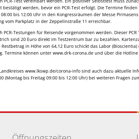
en PCR-Test vereinbart werden. Ein positiver Selbsttest muss zunä
est bestätigt werden, bevor ein PCR-Test erfolgt. Die Termine finde
n 08:00 bis 12:00 Uhr in den Kongressräumen der Messe Pirmasens 
g vom Parkplatz in der Zeppelinstraße 11 erreichbar.
h PCR-Testungen für Reisende vorgenommen werden. Dieser PCR Te
trich sind 20 Euro direkt im Testzentrum bar zu bezahlen. Kartenz
 Restbetrag in Höhe von 64,12 Euro schickt das Labor (Bioscientia)
. Termine können unter www.drk-corona.de und über die Hotline
andkreises www.lkswp.de/corona-info sind auch dazu aktuelle Inf
00 (Montag bis Freitag 09:00 bis 12:00 Uhr) bei weiteren Fragen z
Öffnungszeiten