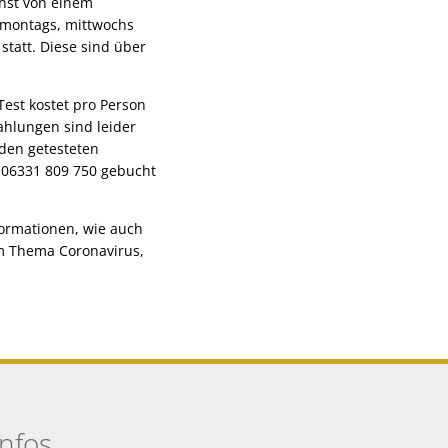
chst von einem
n montags, mittwochs
statt. Diese sind über
st kostet pro Person
ahlungen sind leider
 den getesteten
 06331 809 750 gebucht
ormationen, wie auch
um Thema Coronavirus,
Infos