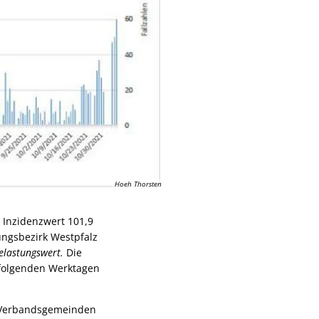
Hoeh Thorsten
 Inzidenzwert 101,9
ungsbezirk Westpfalz
lastungswert.
Die
rfolgenden Werktagen
n Verbandsgemeinden