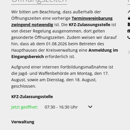
Wir bitten um Beachtung, dass außerhalb der
Öffnungszeiten eine vorherige
Terminvereinbarung
zwingend notwendig
ist. Die
KFZ-Zulassungsstelle
ist
von dieser Regelung ausgenommen, dort gelten
gesonderte Öffnungszeiten. Zudem weisen wir darauf
hin, dass ab dem 01.08.2026 beim Betreten des
Haupthauses der Kreisverwaltung eine
Anmeldung im
Eingangsbereich
erforderlich ist.
Aufgrund einer internen Fortbildungsmaßnahme ist
die Jagd- und Waffenbehörde am Montag, den 17.
August, sowie am Dienstag, den 18. August,
geschlossen.
KFZ-Zulassungsstelle
Klicken, um weitere Öffnungs- oder Schließzeiten auszuble
Jetzt geöffnet:
07:30
-
16:30
Uhr
Von 07:30 bis 16:30 Uh
Verwaltung