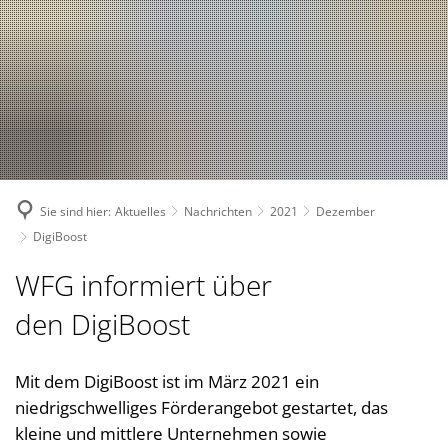
Suche
Bürgerservice
Bekanntmachungen, (Stellen-)Ausschreibungen
Landkreis
Verwaltungsleistungen nach Lebenslagen
Nachrichten
Politik
Landrätin
Verwaltungsleistungen von A-Z
1. Kreisbeigeordnete
Über den Landkreis
Geschichte des Landkreises
Online Dienste
2. Kreisbeigeordneter
Kreiswappen
Partnerschaften
Ansprechpartner
Sie sind hier:
Aktuelles
Nachrichten
2021
Dezember
3. Kreisbeigeordneter
Kreiskarte
Kreishandbuch
Abteilungen
Bauen 
DigiBoost
Kreisgremien
Einwohnerzahlen
Südwestpfalz-Portal
Finanz
Standorte
WFG informiert über
Wahlen
Verbands- und Ortsgemein
Gesund
Meine Heimat
Downloads
den
DigiBoost
Bürger- und Ratsinformati
Typisch. Meine Südwestpfalz
Jugend,
Arbeitsgemeinschaft Teilhabe
Kommun
Mit dem DigiBoost ist im März 2021 ein
Behindertenbeauftragte
niedrigschwelliges Förderangebot gestartet, das
Kommun
Gleichstellung im Landkreis
kleine und mittlere Unternehmen sowie
Rechnu