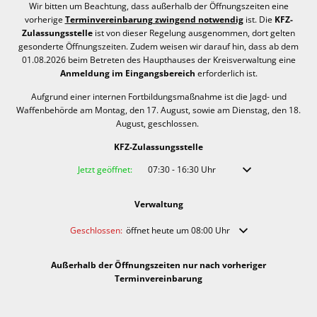
Wir bitten um Beachtung, dass außerhalb der Öffnungszeiten eine
vorherige
Terminvereinbarung zwingend notwendig
ist. Die
KFZ-
Zulassungsstelle
ist von dieser Regelung ausgenommen, dort gelten
gesonderte Öffnungszeiten. Zudem weisen wir darauf hin, dass ab dem
01.08.2026 beim Betreten des Haupthauses der Kreisverwaltung eine
Anmeldung im Eingangsbereich
erforderlich ist.
Aufgrund einer internen Fortbildungsmaßnahme ist die Jagd- und
Waffenbehörde am Montag, den 17. August, sowie am Dienstag, den 18.
August, geschlossen.
KFZ-Zulassungsstelle
Klicken, um weitere Öffnungs- oder Schließzeiten auszublenden
Jetzt geöffnet:
07:30
-
16:30
Uhr
Von 07:30 bis 16:30 
Verwaltung
Klicken, um weitere Öffnungs- oder Schließzeiten auszublende
Geschlossen:
öffnet heute um 08:00 Uhr
Außerhalb der Öffnungszeiten nur nach vorheriger
Terminvereinbarung