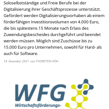
Soloselbstständige und Freie Berufe bei der
Kultur im Landkreis
Soziale
Digitalisierung ihrer Geschäftsprozesse unterstützt.
Öffnungszeiten
Gefördert werden Digitalisierungsvorhaben ab einem
Ordnun
förderfähigen Investitionsvolumen von 4.000 Euro,
Veteri
die bis spätestens 15 Monate nach Erlass des
Zentra
Zuwendungsbescheides durchgeführt und beendet
werden müssen. Möglich sind Zuschüsse bis zu
15.000 Euro pro Unternehmen, sowohl für Hard- als
auch für Software.
14. Dezember 2021
von
THORSTEN HÖH