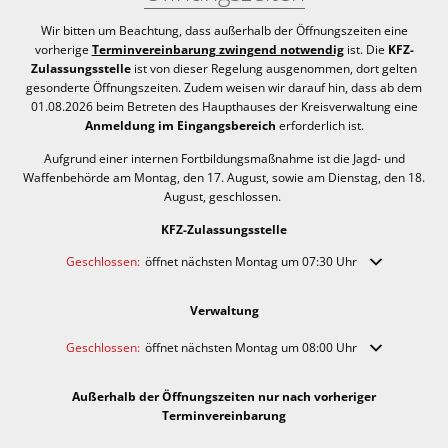
Wir bitten um Beachtung, dass außerhalb der Öffnungszeiten eine
vorherige
Terminvereinbarung zwingend notwendig
ist. Die
KFZ-
Zulassungsstelle
ist von dieser Regelung ausgenommen, dort gelten
gesonderte Öffnungszeiten. Zudem weisen wir darauf hin, dass ab dem
01.08.2026 beim Betreten des Haupthauses der Kreisverwaltung eine
Anmeldung im Eingangsbereich
erforderlich ist.
Aufgrund einer internen Fortbildungsmaßnahme ist die Jagd- und
Waffenbehörde am Montag, den 17. August, sowie am Dienstag, den 18.
August, geschlossen.
KFZ-Zulassungsstelle
Klicken, um weitere Öffnungs- oder Schließzeiten auszublenden
Geschlossen:
öffnet nächsten Montag um 07:30 Uhr
Verwaltung
Klicken, um weitere Öffnungs- oder Schließzeiten auszublenden
Geschlossen:
öffnet nächsten Montag um 08:00 Uhr
Außerhalb der Öffnungszeiten nur nach vorheriger
Terminvereinbarung