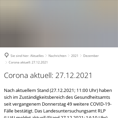
Suche
Bürgerservice
Bekanntmachungen, (Stellen-)Ausschreibungen
Landkreis
Verwaltungsleistungen nach Lebenslagen
Nachrichten
Politik
Landrätin
Verwaltungsleistungen von A-Z
1. Kreisbeigeordnete
Über den Landkreis
Geschichte des Landkreises
Online Dienste
2. Kreisbeigeordneter
Kreiswappen
Partnerschaften
Ansprechpartner
Sie sind hier:
Aktuelles
Nachrichten
2021
Dezember
3. Kreisbeigeordneter
Kreiskarte
Kreishandbuch
Abteilungen
Bauen 
Corona aktuell: 27.12.2021
Kreisgremien
Einwohnerzahlen
Südwestpfalz-Portal
Finanz
Standorte
Corona aktuell: 27.12.2021
Wahlen
Verbands- und Ortsgemein
Gesund
Meine Heimat
Downloads
Bürger- und Ratsinformati
Typisch. Meine Südwestpfalz
Jugend,
Nach aktuellem Stand (27.12.2021; 11:00 Uhr) haben
Arbeitsgemeinschaft Teilhabe
sich im Zuständigkeitsbereich des Gesundheitsamts
Kommun
Behindertenbeauftragte
seit vergangenem Donnerstag 49 weitere COVID-19-
Kommun
Fälle bestätigt. Das Landesuntersuchungsamt RLP
Gleichstellung im Landkreis
Rechnu
(LUA) meldet aktuell (Stand 27.12.2021; 14:10 Uhr)