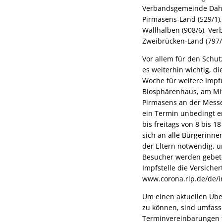
Verbandsgemeinde Dahn
Pirmasens-Land (529/1)
Wallhalben (908/6), V
Zweibrücken-Land (797/
Vor allem für den Schut
es weiterhin wichtig, 
Woche für weitere Impfu
Biosphärenhaus, am Mit
Pirmasens an der Messe 
ein Termin unbedingt e
bis freitags von 8 bis 
sich an alle Bürgerinne
der Eltern notwendig, 
Besucher werden gebet
Impfstelle die Versich
www.corona.rlp.de/de/i
Um einen aktuellen Übe
zu können, sind umfass
Terminvereinbarungen f