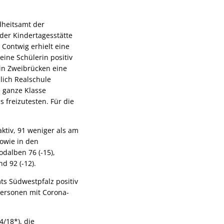
dheitsamt der
der Kindertagesstätte
 Contwig erhielt eine
eine Schülerin positiv
 in Zweibrücken eine
lich Realschule
 ganze Klasse
 freizutesten. Für die
aktiv, 91 weniger als am
sowie in den
dalben 76 (-15),
d 92 (-12).
s Südwestpfalz positiv
Personen mit Corona-
4/18*), die