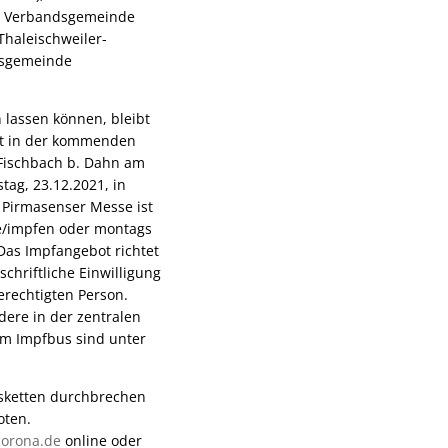
ie Verbandsgemeinde
haleischweiler-
dsgemeinde
 lassen können, bleibt
cht in der kommenden
 Fischbach b. Dahn am
ag, 23.12.2021, in
r Pirmasenser Messe ist
de/impfen oder montags
Das Impfangebot richtet
chriftliche Einwilligung
erechtigten Person.
ere in der zentralen
um Impfbus sind unter
nsketten durchbrechen
oten.
orona.de
online oder