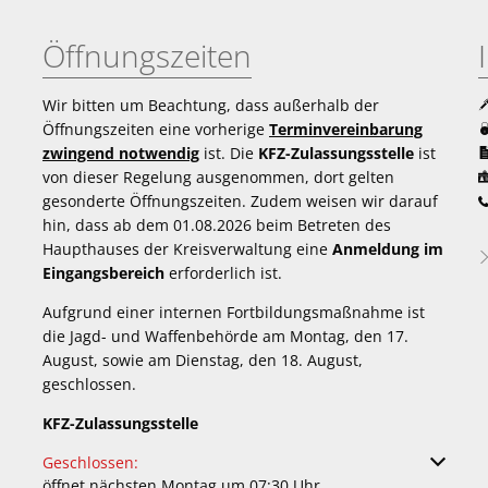
Öffnungszeiten
Wir bitten um Beachtung, dass außerhalb der
Öffnungszeiten eine vorherige
Terminvereinbarung
zwingend notwendig
ist. Die
KFZ-Zulassungsstelle
ist
von dieser Regelung ausgenommen, dort gelten
gesonderte Öffnungszeiten. Zudem weisen wir darauf
hin, dass ab dem 01.08.2026 beim Betreten des
Haupthauses der Kreisverwaltung eine
Anmeldung im
Eingangsbereich
erforderlich ist.
Aufgrund einer internen Fortbildungsmaßnahme ist
die Jagd- und Waffenbehörde am Montag, den 17.
August, sowie am Dienstag, den 18. August,
geschlossen.
KFZ-Zulassungsstelle
Klicken, um weitere Öffnungs- oder Schließzeiten auszuble
Geschlossen:
öffnet nächsten Montag um 07:30 Uhr