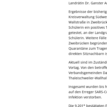
Landrätin Dr. Ganster An
Ergebnisse der bisheri
Kreisverwaltung Südwest
Wallstraße in Zweibrück
Schülerin ein positives
getestet, an der Landg
Schülerin. Weitere Fäll
Zweibrücken begründen 
Quarantäne zum Tragen. 
direkten Sitznachbarn i
Aktuell sind im Zuständ
Vortag. Von den betroff
Verbandsgemeinden Dahne
Thaleischweiler-Wallhal
Insgesamt wurden bis h
auf den Erreger SARS-C
Infektion verstorben.
Die 9.201* bestätigten F