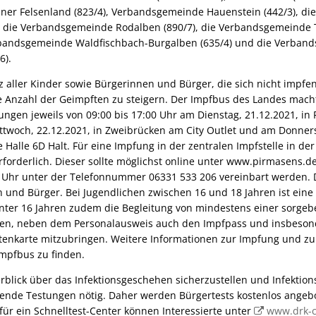
er Felsenland (823/4), Verbandsgemeinde Hauenstein (442/3), d
, die Verbandsgemeinde Rodalben (890/7), die Verbandsgemeinde T
erbandsgemeinde Waldfischbach-Burgalben (635/4) und die Verban
6).
z aller Kinder sowie Bürgerinnen und Bürger, die sich nicht impfen
die Anzahl der Geimpften zu steigern. Der Impfbus des Landes ma
ngen jeweils von 09:00 bis 17:00 Uhr am Dienstag, 21.12.2021, in
twoch, 22.12.2021, in Zweibrücken am City Outlet und am Donnerst
Halle 6D Halt. Für eine Impfung in der zentralen Impfstelle in de
rforderlich. Dieser sollte möglichst online unter www.pirmasens.
18 Uhr unter der Telefonnummer 06331 533 206 vereinbart werden. 
n und Bürger. Bei Jugendlichen zwischen 16 und 18 Jahren ist eine s
unter 16 Jahren zudem die Begleitung von mindestens einer sorgeb
en, neben dem Personalausweis auch den Impfpass und insbesond
ertenkarte mitzubringen. Weitere Informationen zur Impfung und z
mpfbus zu finden.
rblick über das Infektionsgeschehen sicherzustellen und Infektio
ende Testungen nötig. Daher werden Bürgertests kostenlos angeb
ür ein Schnelltest-Center können Interessierte unter
www.drk-c