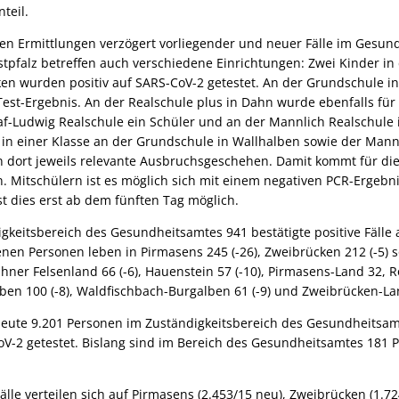
teil.
gen Ermittlungen verzögert vorliegender und neuer Fälle im Gesun
pfalz betreffen auch verschiedene Einrichtungen: Zwei Kinder in 
en wurden positiv auf SARS-CoV-2 getestet. An der Grundschule in
 Test-Ergebnis. An der Realschule plus in Dahn wurde ebenfalls für 
raf-Ludwig Realschule ein Schüler und an der Mannlich Realschule
e in einer Klasse an der Grundschule in Wallhalben sowie der Mann
dort jeweils relevante Ausbruchsgeschehen. Damit kommt für die
Mitschülern ist es möglich sich mit einem negativen PCR-Ergebnis
st dies erst ab dem fünften Tag möglich.
igkeitsbereich des Gesundheitsamtes 941 bestätigte positive Fälle 
enen Personen leben in Pirmasens 245 (-26), Zweibrücken 212 (-5) 
r Felsenland 66 (-6), Hauenstein 57 (-10), Pirmasens-Land 32, Ro
ben 100 (-8), Waldfischbach-Burgalben 61 (-9) und Zweibrücken-Lan
eute 9.201 Personen im Zuständigkeitsbereich des Gesundheitsamt
oV-2 getestet. Bislang sind im Bereich des Gesundheitsamtes 181 
älle verteilen sich auf Pirmasens (2.453/15 neu), Zweibrücken (1.72