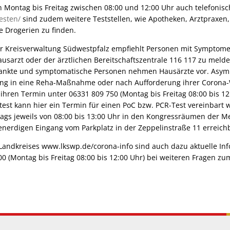
n Montag bis Freitag zwischen 08:00 und 12:00 Uhr auch telefoni
esten/
sind zudem weitere Teststellen, wie Apotheken, Arztpraxen,
e Drogerien zu finden.
r Kreisverwaltung Südwestpfalz empfiehlt Personen mit Symptom
ausarzt oder der ärztlichen Bereitschaftszentrale 116 117 zu melde
rankte und symptomatische Personen nehmen Hausärzte vor. Asym
ung in eine Reha-Maßnahme oder nach Aufforderung ihrer Corona
ihren Termin unter 06331 809 750 (Montag bis Freitag 08:00 bis 12
test kann hier ein Termin für einen PoC bzw. PCR-Test vereinbart
tags jeweils von 08:00 bis 13:00 Uhr in den Kongressräumen der Me
enerdigen Eingang vom Parkplatz in der Zeppelinstraße 11 erreich
andkreises www.lkswp.de/corona-info sind auch dazu aktuelle Inf
00 (Montag bis Freitag 08:00 bis 12:00 Uhr) bei weiteren Fragen z