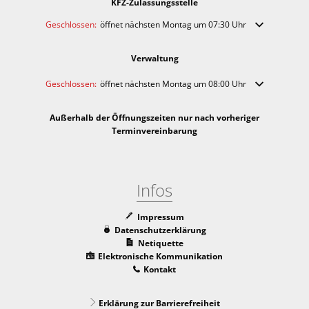
KFZ-Zulassungsstelle
Klicken, um weitere Öffnungs- oder Schließzeiten auszublenden
Geschlossen:
öffnet nächsten Montag um 07:30 Uhr
Verwaltung
Klicken, um weitere Öffnungs- oder Schließzeiten auszublenden
Geschlossen:
öffnet nächsten Montag um 08:00 Uhr
Außerhalb der Öffnungszeiten nur nach vorheriger
Terminvereinbarung
Infos
Impressum
Datenschutzerklärung
Netiquette
Elektronische Kommunikation
Kontakt
Erklärung zur Barrierefreiheit