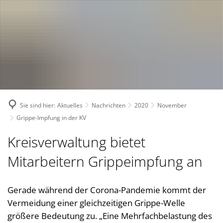
Suche
Bürgerservice
Bekanntmachungen, (Stellen-)Ausschreibungen
Landkreis
Verwaltungsleistungen nach Lebenslagen
Nachrichten
Politik
Landrätin
Verwaltungsleistungen von A-Z
1. Kreisbeigeordnete
Über den Landkreis
Geschichte des Landkreises
Online Dienste
2. Kreisbeigeordneter
Kreiswappen
Partnerschaften
Ansprechpartner
Sie sind hier:
Aktuelles
Nachrichten
2020
November
3. Kreisbeigeordneter
Kreiskarte
Kreishandbuch
Abteilungen
Bauen 
Grippe-Impfung in der KV
Kreisgremien
Einwohnerzahlen
Südwestpfalz-Portal
Finanz
Standorte
Kreisverwaltung bietet
Wahlen
Verbands- und Ortsgemein
Gesund
Meine Heimat
Downloads
Mitarbeitern Grippeimpfung an
Bürger- und Ratsinformati
Typisch. Meine Südwestpfalz
Jugend,
Arbeitsgemeinschaft Teilhabe
Kommun
Gerade während der Corona-Pandemie kommt der
Behindertenbeauftragte
Vermeidung einer gleichzeitigen Grippe-Welle
Kommun
Gleichstellung im Landkreis
größere Bedeutung zu. „Eine Mehrfachbelastung des
Rechnu