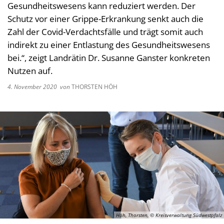
Gesundheitswesens kann reduziert werden. Der
Kultur im Landkreis
Soziale
Schutz vor einer Grippe-Erkrankung senkt auch die
Öffnungszeiten
Zahl der Covid-Verdachtsfälle und trägt somit auch
Ordnun
indirekt zu einer Entlastung des Gesundheitswesens
Veteri
bei.“, zeigt Landrätin Dr. Susanne Ganster konkreten
Zentra
Nutzen auf.
4. November 2020
von
THORSTEN HÖH
Höh, Thorsten, © Kreisverwaltung Südwestpfalz