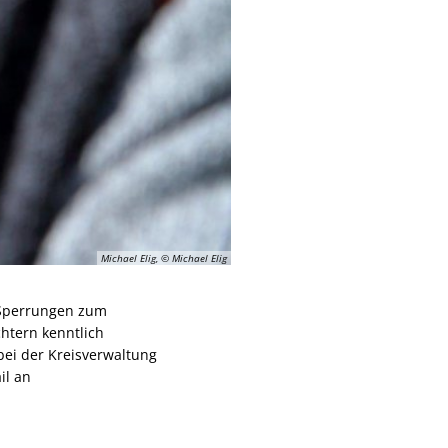
Michael Elig, © Michael Elig
 Sperrungen zum
chtern kenntlich
ei der Kreisverwaltung
il an