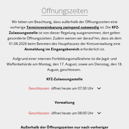
Öffnungszeiten
Wir bitten um Beachtung, dass außerhalb der Öffnungszeiten eine
vorherige
Terminvereinbarung zwingend notwendig
ist. Die
KFZ-
Zulassungsstelle
ist von dieser Regelung ausgenommen, dort gelten
gesonderte Öffnungszeiten. Zudem weisen wir darauf hin, dass ab dem
01.08.2026 beim Betreten des Haupthauses der Kreisverwaltung eine
Anmeldung im Eingangsbereich
erforderlich ist.
Aufgrund einer internen Fortbildungsmaßnahme ist die Jagd- und
Waffenbehörde am Montag, den 17. August, sowie am Dienstag, den 18.
August, geschlossen.
KFZ-Zulassungsstelle
Klicken, um weitere Öffnungs- oder Schließzeiten auszublende
Geschlossen:
öffnet heute um 07:30 Uhr
Verwaltung
Klicken, um weitere Öffnungs- oder Schließzeiten auszublende
Geschlossen:
öffnet heute um 08:00 Uhr
Außerhalb der Öffnungszeiten nur nach vorheriger