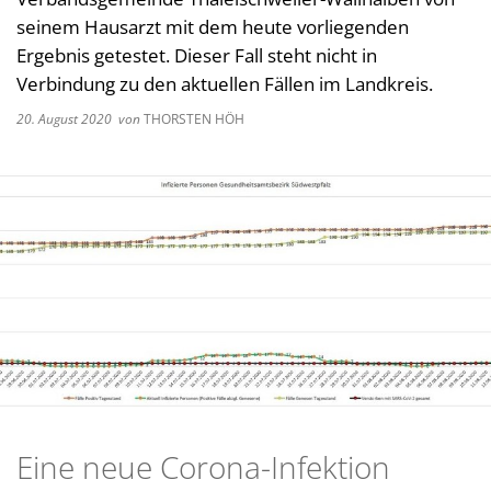
Kultur im Landkreis
seinem Hausarzt mit dem heute vorliegenden
Soziale
Ergebnis getestet. Dieser Fall steht nicht in
Öffnungszeiten
Ordnun
Verbindung zu den aktuellen Fällen im Landkreis.
Veteri
20. August 2020
von
THORSTEN HÖH
Zentra
Eine neue Corona-Infektion