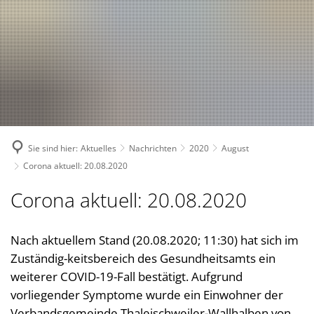
Suche
Bürgerservice
Bekanntmachungen, (Stellen-)Ausschreibungen
Landkreis
Verwaltungsleistungen nach Lebenslagen
Nachrichten
Politik
Landrätin
Verwaltungsleistungen von A-Z
1. Kreisbeigeordnete
Über den Landkreis
Geschichte des Landkreises
Online Dienste
2. Kreisbeigeordneter
Kreiswappen
Partnerschaften
Ansprechpartner
Sie sind hier:
Aktuelles
Nachrichten
2020
August
3. Kreisbeigeordneter
Kreiskarte
Kreishandbuch
Abteilungen
Bauen 
Corona aktuell: 20.08.2020
Kreisgremien
Einwohnerzahlen
Südwestpfalz-Portal
Finanz
Standorte
Corona aktuell: 20.08.2020
Wahlen
Verbands- und Ortsgemein
Gesund
Meine Heimat
Downloads
Bürger- und Ratsinformati
Typisch. Meine Südwestpfalz
Jugend,
Nach aktuellem Stand (20.08.2020; 11:30) hat sich im
Arbeitsgemeinschaft Teilhabe
Zuständig-keitsbereich des Gesundheitsamts ein
Kommun
Behindertenbeauftragte
weiterer COVID-19-Fall bestätigt. Aufgrund
Kommun
vorliegender Symptome wurde ein Einwohner der
Gleichstellung im Landkreis
Rechnu
Verbandsgemeinde Thaleischweiler-Wallhalben von