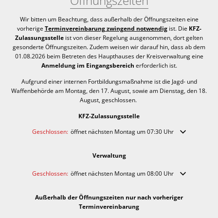
Öffnungszeiten
Wir bitten um Beachtung, dass außerhalb der Öffnungszeiten eine
vorherige
Terminvereinbarung zwingend notwendig
ist. Die
KFZ-
Zulassungsstelle
ist von dieser Regelung ausgenommen, dort gelten
gesonderte Öffnungszeiten. Zudem weisen wir darauf hin, dass ab dem
01.08.2026 beim Betreten des Haupthauses der Kreisverwaltung eine
Anmeldung im Eingangsbereich
erforderlich ist.
Aufgrund einer internen Fortbildungsmaßnahme ist die Jagd- und
Waffenbehörde am Montag, den 17. August, sowie am Dienstag, den 18.
August, geschlossen.
KFZ-Zulassungsstelle
Klicken, um weitere Öffnungs- oder Schließzeiten auszublenden
Geschlossen:
öffnet nächsten Montag um 07:30 Uhr
Verwaltung
Klicken, um weitere Öffnungs- oder Schließzeiten auszublenden
Geschlossen:
öffnet nächsten Montag um 08:00 Uhr
Außerhalb der Öffnungszeiten nur nach vorheriger
Terminvereinbarung