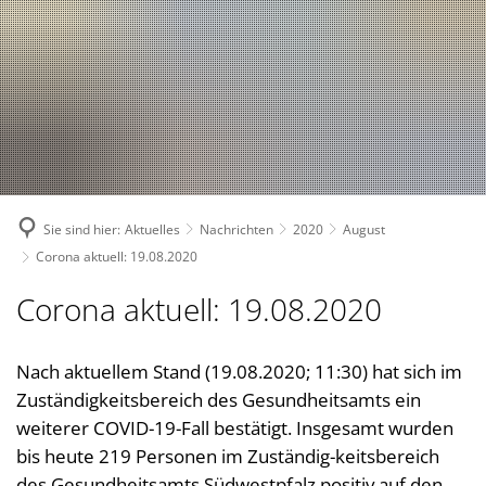
Suche
Bürgerservice
Bekanntmachungen, (Stellen-)Ausschreibungen
Landkreis
Verwaltungsleistungen nach Lebenslagen
Nachrichten
Politik
Landrätin
Verwaltungsleistungen von A-Z
1. Kreisbeigeordnete
Über den Landkreis
Geschichte des Landkreises
Online Dienste
2. Kreisbeigeordneter
Kreiswappen
Partnerschaften
Ansprechpartner
Sie sind hier:
Aktuelles
Nachrichten
2020
August
3. Kreisbeigeordneter
Kreiskarte
Kreishandbuch
Abteilungen
Bauen 
Corona aktuell: 19.08.2020
Kreisgremien
Einwohnerzahlen
Südwestpfalz-Portal
Finanz
Standorte
Corona aktuell: 19.08.2020
Wahlen
Verbands- und Ortsgemein
Gesund
Meine Heimat
Downloads
Bürger- und Ratsinformati
Typisch. Meine Südwestpfalz
Jugend,
Nach aktuellem Stand (19.08.2020; 11:30) hat sich im
Arbeitsgemeinschaft Teilhabe
Zuständigkeitsbereich des Gesundheitsamts ein
Kommun
Behindertenbeauftragte
weiterer COVID-19-Fall bestätigt. Insgesamt wurden
Kommun
bis heute 219 Personen im Zuständig-keitsbereich
Gleichstellung im Landkreis
Rechnu
des Gesundheitsamts Südwestpfalz positiv auf den