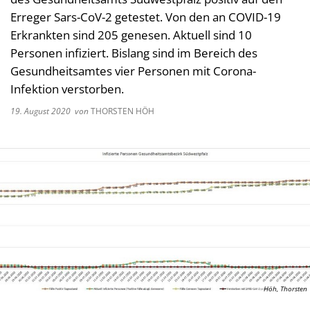
Kultur im Landkreis
Erreger Sars-CoV-2 getestet. Von den an COVID-19
Soziale
Erkrankten sind 205 genesen. Aktuell sind 10
Öffnungszeiten
Ordnun
Personen infiziert. Bislang sind im Bereich des
Gesundheitsamtes vier Personen mit Corona-
Veteri
Infektion verstorben.
Zentra
19. August 2020
von
THORSTEN HÖH
Höh, Thorsten