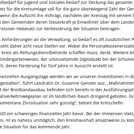
ehlbedarf für Jugend und Soziales bedarf zur Deckung das gesamte
z für die Kreisumlage soll für die ganz überwiegend Zahl der Ge
 wenn die Aufsicht ihn mitträgt, nachdem der Kreistag mit seinem
 Bei den Gemeinden deren Steuerkraft je Einwohner über dem Lande
ogressiver Hebesatz zur Verbesserung der Situation beitragen.
n Anforderungen an die Verwaltung, so bedarf es oft zusätzlichen 
sieht daher acht neue Stellen vor. Wobei die Personalkostenersta
r Kreis als Rettungsdienstbehörde schaffen muss, deckt. Weitere b
Kindergartenwesen, der umzusetzende Digitalpakt bei der Schulv
h, deren Förderung für fünf Jahre in Aussicht erstellt ist.
inanziellen Ausgangslage werden wir an unseren Investitionen in di
 gestalten“, führt Landrätin Dr. Susanne Ganster aus. „Maßnahme
der Breitbandausbau befinden sich bereits in der Ausführungsp
verkehrswegeplan ist im ländlichen Raum dringend geboten. Für d
momentane Zinssituation sehr günstig“, betont die Kreischefin.
20 ein schwieriges finanzielles Jahr bevor. Bei der immensen Vielz
s, ist es nahezu unmöglich, den Kreishaushalt ansatzweise zu kons
e Situation für das kommende Jahr.