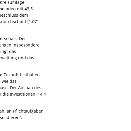
 Kreisumlage-
meinden mit 43,5
 Beschluss dem
sdurchschnitt (1.071
Personals. Der
ttungen insbesondere
ringt das
erwaltung und das
e Zukunft festhalten
n wie das
hase. Der Ausbau des
ie Investitionen (14,4
ahl an Pflichtaufgaben
olidieren“,