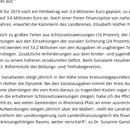
es aus.“
 für 2019 noch ein Fehlbetrag von 3,4 Millionen Euro geplant, so w
uf 3,6 Millionen Euro an. Nach einer freien Finanzspitze von nahe
ahres, erwartet die Kämmerin des Landkreises, Elisabeth Hüther h
 sich zu großen Teilen aus Schlüsselzuweisungen (16 Prozent), der
ttungen aus den Einzahlungen der sozialen Sicherung (24 Prozent).
zent) werden mit 53,2 Millionen von den Ausgaben im zughörigen T
erstiegen. Zusätzliche Anforderungen aus dem Kinder- und Jugend
n zu einem höheren strukturellen Defizit. Beim Sozialamt resulti
3. Reformstufe des Bildungs- und Teilhabegesetzes.
 Soziallasten steigt jährlich in der Höhe eines Kreisumlagepunktes“
h Hüther die Dynamik. Bei den Sozialausgaben nimmt der Kreis 
mme übersteigen die vom Kreis daraus zu tragenden Kosten sogar d
 die erhaltenen Schlüsselzuweisungen steigen, habe ich die Pflic
ehlt es, wie vielen Gemeinden in Rheinland-Pfalz an einer ausreic
Aufwendungen steigen jährlich über die Maßen“, stellt die Landräti
esreform der Landesregierung zum Landesfinanzausgleich die finanz
kreisangehörigen Raums, weiter verschärft“, so Dr. Susanne Ganst