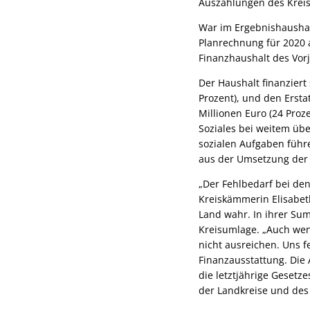
Auszahlungen des Kreis
War im Ergebnishaushalt
Planrechnung für 2020 a
Finanzhaushalt des Vorj
Der Haushalt finanziert
Prozent), und den Ersta
Millionen Euro (24 Pro
Soziales bei weitem üb
sozialen Aufgaben führe
aus der Umsetzung der 
„Der Fehlbedarf bei den
Kreiskämmerin Elisabet
Land wahr. In ihrer Su
Kreisumlage. „Auch wenn
nicht ausreichen. Uns f
Finanzausstattung. Die 
die letztjährige Gesetz
der Landkreise und des 