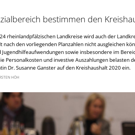
Gleichstellung im Landkreis
Kultur im Landkreis
zialbereich bestimmen den Kreisha
Öffnungszeiten
24 rheinlandpfälzischen Landkreise wird auch der Landkr
t nach den vorliegenden Planzahlen nicht ausgleichen kön
nd Jugendhilfeaufwendungen sowie insbesondere im Berei
ie Personalkosten und investive Auszahlungen belasten d
tin Dr. Susanne Ganster auf den Kreishaushalt 2020 ein.
RSTEN HÖH