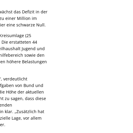
ächst das Defizit in der
zu einer Million im
ier eine schwarze Null.
 Kreisumlage (25
 Die erstatteten 44
eilhaushalt Jugend und
hilfebereich sowie den
eren höhere Belastungen
, verdeutlicht
Aufgaben von Bund und
ie Höhe der aktuellen
ht zu sagen, dass diese
henden
n klar. „Zusätzlich hat
ielle Lage, vor allem
er.