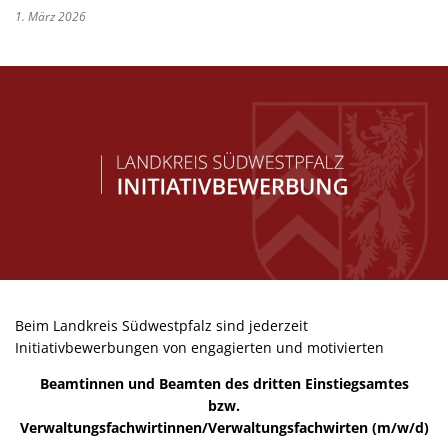
1. März 2026
Kultur im Landkreis
Soziale
Öffnungszeiten
Ordnun
Veteri
Zentra
Beim Landkreis Südwestpfalz sind jederzeit
Initiativbewerbungen von engagierten und motivierten
Beamtinnen und Beamten des dritten Einstiegsamtes
bzw.
Verwaltungsfachwirtinnen/Verwaltungsfachwirten (m/w/d)