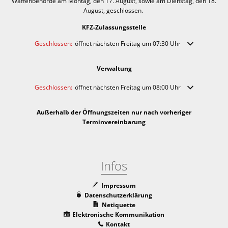
Waffenbehörde am Montag, den 17. August, sowie am Dienstag, den 18.
August, geschlossen.
KFZ-Zulassungsstelle
Klicken, um weitere Öffnungs- oder Schließzeiten auszublenden
Geschlossen:
öffnet nächsten Freitag um 07:30 Uhr
Verwaltung
Klicken, um weitere Öffnungs- oder Schließzeiten auszublenden
Geschlossen:
öffnet nächsten Freitag um 08:00 Uhr
Außerhalb der Öffnungszeiten nur nach vorheriger
Terminvereinbarung
Infos
Impressum
Datenschutzerklärung
Netiquette
Elektronische Kommunikation
Kontakt