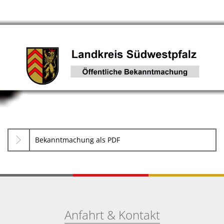
Kultur im Landkreis
Soziale
Öffnungszeiten
Ordnun
Veteri
Zentra
Bekanntmachung als PDF
Anfahrt & Kontakt