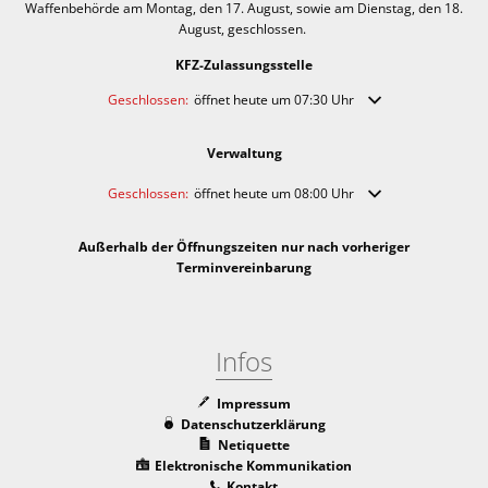
Waffenbehörde am Montag, den 17. August, sowie am Dienstag, den 18.
August, geschlossen.
KFZ-Zulassungsstelle
Klicken, um weitere Öffnungs- oder Schließzeiten auszublende
Geschlossen:
öffnet heute um 07:30 Uhr
Verwaltung
Klicken, um weitere Öffnungs- oder Schließzeiten auszublende
Geschlossen:
öffnet heute um 08:00 Uhr
Außerhalb der Öffnungszeiten nur nach vorheriger
Terminvereinbarung
Infos
Impressum
Datenschutzerklärung
Netiquette
Elektronische Kommunikation
Kontakt