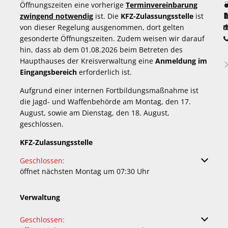
Öffnungszeiten eine vorherige
Terminvereinbarung
zwingend notwendig
ist. Die
KFZ-Zulassungsstelle
ist
von dieser Regelung ausgenommen, dort gelten
gesonderte Öffnungszeiten. Zudem weisen wir darauf
hin, dass ab dem 01.08.2026 beim Betreten des
Haupthauses der Kreisverwaltung eine
Anmeldung im
Eingangsbereich
erforderlich ist.
Aufgrund einer internen Fortbildungsmaßnahme ist
die Jagd- und Waffenbehörde am Montag, den 17.
August, sowie am Dienstag, den 18. August,
geschlossen.
KFZ-Zulassungsstelle
Klicken, um weitere Öffnungs- oder Schließzeiten auszuble
Geschlossen:
öffnet nächsten Montag um 07:30 Uhr
Verwaltung
Klicken, um weitere Öffnungs- oder Schließzeiten auszuble
Geschlossen: