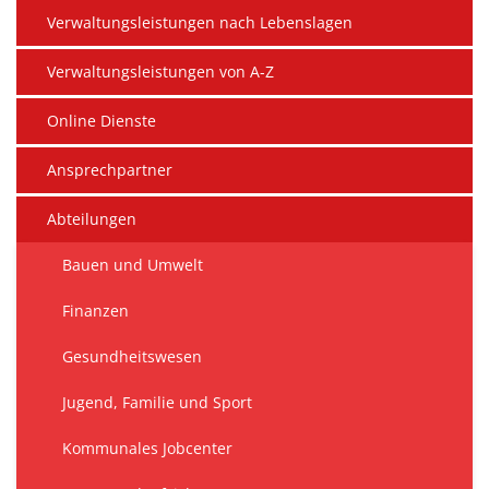
Kultur im Landkreis
Verwaltungsleistungen nach Lebenslagen
Soziale
Öffnungszeiten
Verwaltungsleistungen von A-Z
Ordnun
Veteri
Online Dienste
Zentra
Ansprechpartner
Abteilungen
Bauen und Umwelt
Finanzen
Gesundheitswesen
Jugend, Familie und Sport
Kommunales Jobcenter