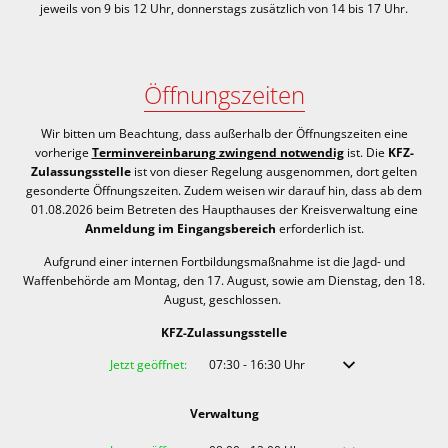
jeweils von 9 bis 12 Uhr, donnerstags zusätzlich von 14 bis 17 Uhr.
Öffnungszeiten
Wir bitten um Beachtung, dass außerhalb der Öffnungszeiten eine
vorherige
Terminvereinbarung zwingend notwendig
ist. Die
KFZ-
Zulassungsstelle
ist von dieser Regelung ausgenommen, dort gelten
gesonderte Öffnungszeiten. Zudem weisen wir darauf hin, dass ab dem
01.08.2026 beim Betreten des Haupthauses der Kreisverwaltung eine
Anmeldung im Eingangsbereich
erforderlich ist.
Aufgrund einer internen Fortbildungsmaßnahme ist die Jagd- und
Waffenbehörde am Montag, den 17. August, sowie am Dienstag, den 18.
August, geschlossen.
KFZ-Zulassungsstelle
Klicken, um weitere Öffnungs- oder Schließzeiten auszublenden
Jetzt geöffnet:
07:30
-
16:30
Uhr
Von 07:30 bis 16:30 
Verwaltung